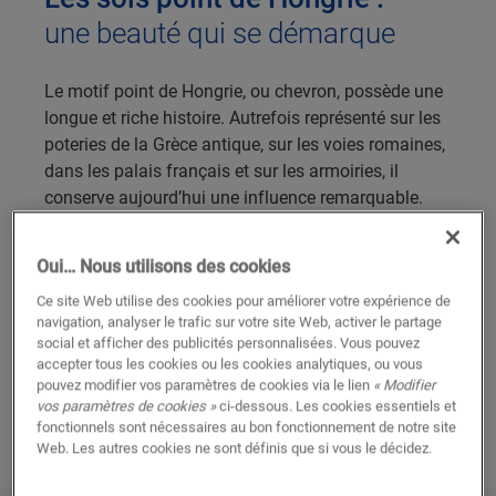
une beauté qui se démarque
Le motif point de Hongrie, ou chevron, possède une
longue et riche histoire. Autrefois représenté sur les
poteries de la Grèce antique, sur les voies romaines,
dans les palais français et sur les armoiries, il
conserve aujourd’hui une influence remarquable.
Les sols qui arborent ce motif subliment n’importe
quel intérieur moderne en créant un effet dynamique
Oui… Nous utilisons des cookies
et saisissant. Que vous optiez pour un
parquet
ou
Ce site Web utilise des cookies pour améliorer votre expérience de
un
sol stratifié
, nos sols point de Hongrie allient
navigation, analyser le trafic sur votre site Web, activer le partage
tradition et modernité pour donner un caractère
social et afficher des publicités personnalisées. Vous pouvez
audacieux et original à votre intérieur.
accepter tous les cookies ou les cookies analytiques, ou vous
pouvez modifier vos paramètres de cookies via le lien
« Modifier
vos paramètres de cookies »
ci-dessous. Les cookies essentiels et
DÉCOUVREZ NOS SOLS POINT DE
fonctionnels sont nécessaires au bon fonctionnement de notre site
HONGRIE
Web. Les autres cookies ne sont définis que si vous le décidez.