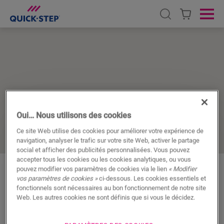
Open search
Ope
Oui… Nous utilisons des cookies
ACCUEIL
TROUVER UN POSEUR
Ce site Web utilise des cookies pour améliorer votre expérience de
navigation, analyser le trafic sur votre site Web, activer le partage
Trouvez votre
social et afficher des publicités personnalisées. Vous pouvez
accepter tous les cookies ou les cookies analytiques, ou vous
installateur Quick-Step
pouvez modifier vos paramètres de cookies via le lien
« Modifier
vos paramètres de cookies »
ci-dessous. Les cookies essentiels et
le plus proche
fonctionnels sont nécessaires au bon fonctionnement de notre site
Web. Les autres cookies ne sont définis que si vous le décidez.
En quête du installateur Quick-Step le plus proche ?