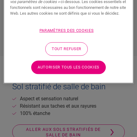
vos paramètres de cookies »
ci-dessous. Les cookies essentiels et
séance de sport intensive et vérifiez votre tenue dans
fonctionnels sont nécessaires au bon fonctionnement de notre site
le miroir avant de sortir. Ce pourrait bien être la pièce
Web. Les autres cookies ne sont définis que si vous le décidez.
où le confort compte le plus.
PARAMÈTRES DES COOKIES
DÉCOUVREZ TOUS LES SOLS DE SALLE DE
BAINS
TOUT REFUSER
AUTORISER TOUS LES COOKIES
Sol stratifié de salle de bain
Aspect et sensation naturel
Résistant aux taches et aux rayures
100% étanche
ALLER AUX SOLS STRATIFIÉS DE
SALLE DE BAIN