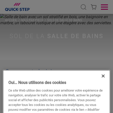
Open search
Ope
ACCUEIL
SOLS PAR PIÈCE
SOLS DE SALLE DE BAINS
SOL DE LA
SALLE DE BAINS
Comment choisir
le sol de la salle de bain?
Oui… Nous utilisons des cookies
Ce site Web utilise des cookies pour améliorer votre expérience de
Votre salle de bains est le lieu où
vous vous relaxez et
navigation, analyser le trafic sur votre site Web, activer le partage
décompressez
, mais aussi où vos enfants barbotent
social et afficher des publicités personnalisées. Vous pouvez
et gloussent dans le bain. C’est là que vous apaisez
accepter tous les cookies ou les cookies analytiques, ou vous
pouvez modifier vos paramètres de cookies via le lien
« Modifier
vos muscles endoloris sous la douche après une