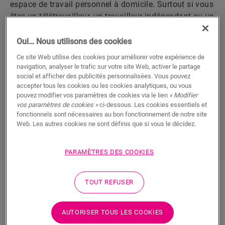
espace de travail personnel à domicile. Surtout si vous
êtes un télétravailleur, un travailleur indépendant ou un
entrepreneur présent 24 heures sur 24 dans votre
bureau personnel. Il est donc bien naturel de vouloir
Oui… Nous utilisons des cookies
être à l’aise, tout en créant
un environnement calme et
Ce site Web utilise des cookies pour améliorer votre expérience de
paisible qui vous aide à vous concentrer
‘comme un
navigation, analyser le trafic sur votre site Web, activer le partage
boss’. Malgré tout, vous souhaitez qu’il invite
social et afficher des publicités personnalisées. Vous pouvez
accepter tous les cookies ou les cookies analytiques, ou vous
clairement à “entrer dans votre bureau”. Un éternelle
pouvez modifier vos paramètres de cookies via le lien
« Modifier
dilemme ?
vos paramètres de cookies »
ci-dessous. Les cookies essentiels et
fonctionnels sont nécessaires au bon fonctionnement de notre site
Web. Les autres cookies ne sont définis que si vous le décidez.
DÉCOUVREZ TOUS LES SOLS DU BUREAU
PERSONNEL
PARAMÈTRES DES COOKIES
TOUT REFUSER
AUTORISER TOUS LES COOKIES
Sols stratifiés de bureau