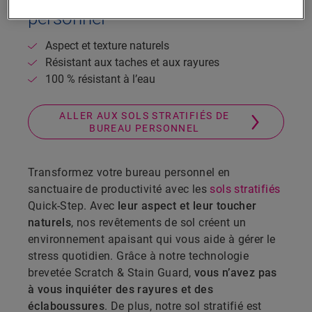
personnel
Aspect et texture naturels
Résistant aux taches et aux rayures
100 % résistant à l’eau
ALLER AUX SOLS STRATIFIÉS DE
BUREAU PERSONNEL
Transformez votre bureau personnel en
sanctuaire de productivité avec les
sols stratifiés
Quick-Step. Avec
leur aspect et leur toucher
naturels
, nos revêtements de sol créent un
environnement apaisant qui vous aide à gérer le
stress quotidien. Grâce à notre technologie
brevetée Scratch & Stain Guard,
vous n’avez pas
à vous inquiéter des rayures et des
éclaboussures
. De plus, notre sol stratifié est