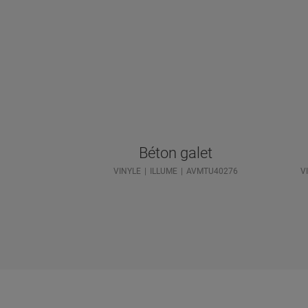
Béton galet
VINYLE
ILLUME
AVMTU40276
V