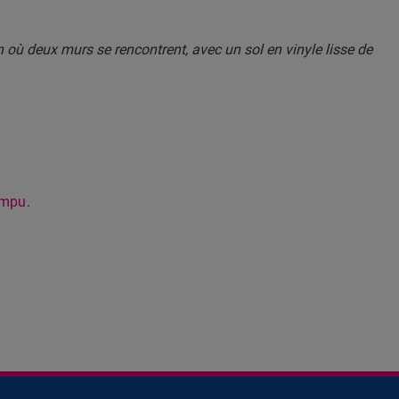
ompu
.