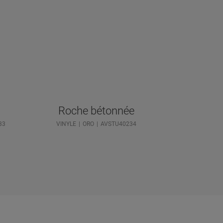
Roche bétonnée
33
VINYLE
ORO
AVSTU40234