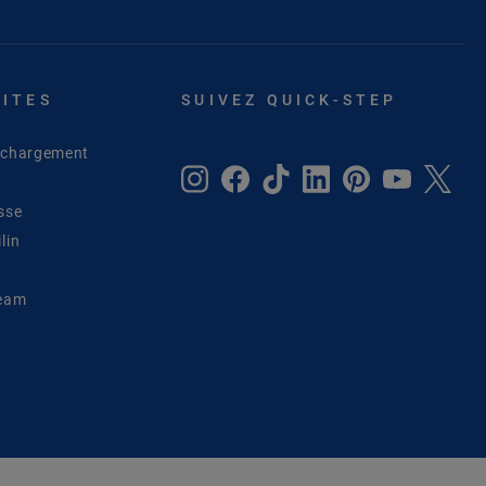
SITES
SUIVEZ QUICK-STEP
léchargement
sse
lin
Team