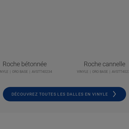
Roche bétonnée
Roche cannelle
INYLE
ORO BASE
AVSTT40234
VINYLE
ORO BASE
AVSTT402
DÉCOUVREZ TOUTES LES DALLES EN VINYLE