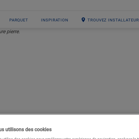
PARQUET
INSPIRATION
TROUVEZ INSTALLATEU
DALLES PVC
le meilleur des deux mondes
s utilisons des cookies