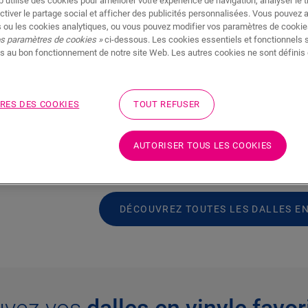
 utilise des cookies pour améliorer votre expérience de navigation, analyser le tr
ctiver le partage social et afficher des publicités personnalisées. Vous pouvez 
 ou les cookies analytiques, ou vous pouvez modifier vos paramètres de cookies
os paramètres de cookies »
ci-dessous. Les cookies essentiels et fonctionnels 
Celui qui prétend que les sols en vinyle 
s au bon fonctionnement de notre site Web. Les autres cookies ne sont définis 
page. Aujourd’hui, les sols en vinyle so
sol stratifié luxueuses et d’aspect nature
pratiques. Les dalles en vinyle associen
inyle :
RES DES COOKIES
TOUT REFUSER
et la
durabilité
avec l’aspect et la sensati
es deux
supporter une grande circulation, il est a
AUTORISER TOUS LES COOKIES
à nettoyer
. En résumé, elles sont bien p
ondes
massif ou au carrelage.
DÉCOUVREZ TOUTES LES DALLES EN
uvez vos
dalles en vinyle favor