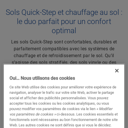
Sols Quick-Step et chauffage au sol :
le duo parfait pour un confort
optimal
Les sols Quick-Step sont confortables, durables et
parfaitement compatibles avec les systèmes de
chauffage et de refroidissement par le sol. Qu’il
s’agisse des sols stratifiés, des sols vinyle ou des
parquets, chacun contribue à réguler la température,
tout en sublimant votre intérieur durablement. Qui plus
Oui… Nous utilisons des cookies
est, avec QuickHeat, nous proposons notre propre
Ce site Web utilise des cookies pour améliorer votre expérience de
solution de chauffage au sol pour un confort
navigation, analyser le trafic sur votre site Web, activer le partage
incomparable.
social et afficher des publicités personnalisées. Vous pouvez
accepter tous les cookies ou les cookies analytiques, ou vous
pouvez modifier vos paramètres de cookies via le lien
« Modifier
DÉCOUVREZ QUICKHEAT
vos paramètres de cookies »
ci-dessous. Les cookies essentiels et
fonctionnels sont nécessaires au bon fonctionnement de notre site
Web. Les autres cookies ne sont définis que si vous le décidez.