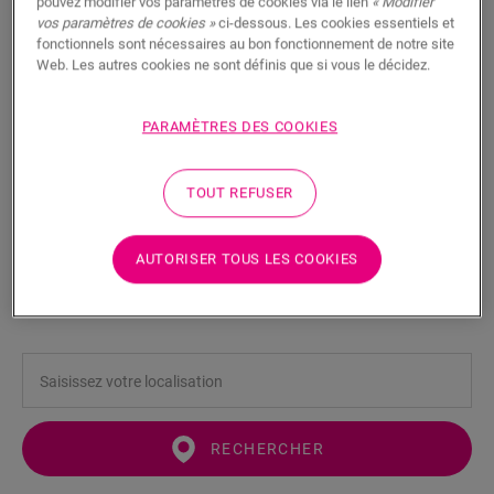
pouvez modifier vos paramètres de cookies via le lien
« Modifier
vos paramètres de cookies »
ci-dessous. Les cookies essentiels et
fonctionnels sont nécessaires au bon fonctionnement de notre site
Web. Les autres cookies ne sont définis que si vous le décidez.
PARAMÈTRES DES COOKIES
Sous-profilé en aluminium Incizo
pour escaliers
TOUT REFUSER
ACCESSOIRES POUR SOL STRATIFIÉ
SOUS-PROFILÉ DE BASE EN ALUMINIUM INCIZO POUR ESCALIERS
NEINCPBASE7
AUTORISER TOUS LES COOKIES
Belle finition
Pour votre sol stratifié
RECHERCHER