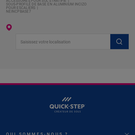
ACCESSOIRES POUR SOL STRATIFIÉ
SOUS-PROFILÉ DE BASE EN ALUMINIUM INCIZO
POUR ESCALIERS
NEINCPBASE7
Saisissez votre localisation
QUI SOMMES-NOUS ?