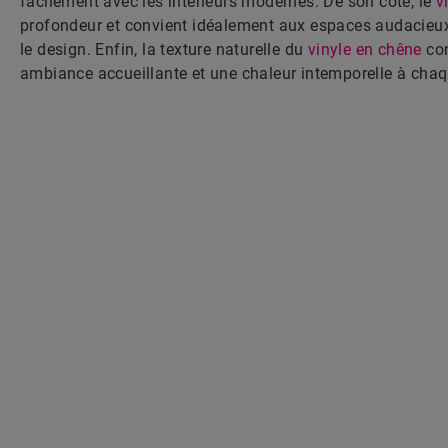
facilement avec les intérieurs modernes. De son côté, le
v
profondeur et convient idéalement aux espaces audacieux 
le design. Enfin, la texture naturelle du
vinyle en chêne
con
ambiance accueillante et une chaleur intemporelle à chaq