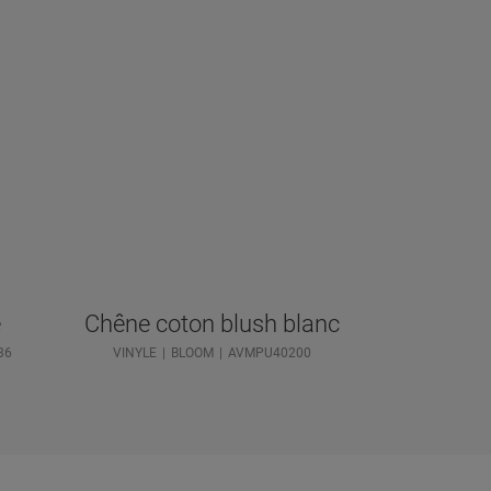
e
Chêne coton blush blanc
36
VINYLE
BLOOM
AVMPU40200