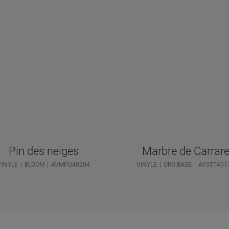
Pin des neiges
Marbre de Carrar
VINYLE
BLOOM
AVMPU40204
VINYLE
ORO BASE
AVSTT401