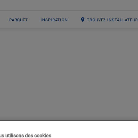
PARQUET
INSPIRATION
TROUVEZ INSTALLATEU
MENT DE SOL EN
BLANC
s utilisons des cookies