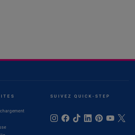
SITES
SUIVEZ QUICK-STEP
léchargement
sse