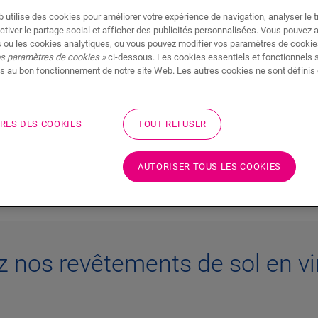
 utilise des cookies pour améliorer votre expérience de navigation, analyser le tr
ctiver le partage social et afficher des publicités personnalisées. Vous pouvez 
Lumineux et aérés, les sols en vinyle bla
 ou les cookies analytiques, ou vous pouvez modifier vos paramètres de cookies
ambiance accueillante. Ils reflètent la lu
os paramètres de cookies »
ci-dessous. Les cookies essentiels et fonctionnels 
styles et toutes les palettes de couleurs.
s au bon fonctionnement de notre site Web. Les autres cookies ne sont définis 
parfait
planches ou l’élégance des dalles, les sol
entretenir associent commodité et beauté
e pièce
Trouvons le sol qui sublimera votre pièce
RES DES COOKIES
TOUT REFUSER
DÉCOUVREZ NOS SOLS EN VINYLE 
AUTORISER TOUS LES COOKIES
 nos revêtements de sol en vi