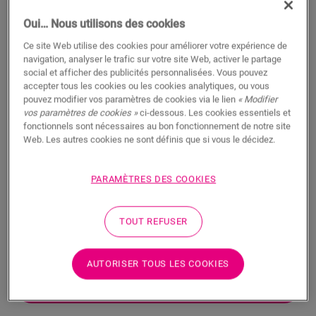
Oui… Nous utilisons des cookies
Ce site Web utilise des cookies pour améliorer votre expérience de
navigation, analyser le trafic sur votre site Web, activer le partage
social et afficher des publicités personnalisées. Vous pouvez
accepter tous les cookies ou les cookies analytiques, ou vous
Profilé de transition - Black
pouvez modifier vos paramètres de cookies via le lien
« Modifier
vos paramètres de cookies »
ci-dessous. Les cookies essentiels et
ACCESSOIRES POUR VINYLE
PROFILÉ DE TRANSITION
fonctionnels sont nécessaires au bon fonctionnement de notre site
NEVADPBLACK
Web. Les autres cookies ne sont définis que si vous le décidez.
Belle finition
Pour votre sol vinyle
PARAMÈTRES DES COOKIES
Couverture des joints de dilatation
Couche supérieure résistante aux rayures
TOUT REFUSER
AUTORISER TOUS LES COOKIES
RECHERCHER