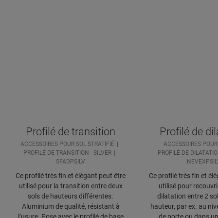
Profilé de transition
Profilé de di
ACCESSOIRES POUR SOL STRATIFIÉ
ACCESSOIRES POUR
PROFILÉ DE TRANSITION - SILVER
PROFILÉ DE DILATATIO
SFADPSILV
NEVEXPSIL
Ce profilé très fin et élégant peut être
Ce profilé très fin et él
utilisé pour la transition entre deux
utilisé pour recouvrir
sols de hauteurs différentes.
dilatation entre 2 s
Aluminium de qualité, résistant à
hauteur, par ex. au niv
l’usure. Pose avec le profilé de base
de porte ou dans u