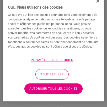
Oui… Nous utilisons des cookies
Ce site Web utilise des cookies pour améliorer votre expérience de
navigation, analyser le trafic sur votre site Web, activer le partage
social et afficher des publicités personnalisées. Vous pouvez
accepter tous les cookies ou les cookies analytiques, ou vous
Profilé de bordure - Silver
pouvez modifier vos paramètres de cookies via le lien
« Modifier
vos paramètres de cookies »
ci-dessous. Les cookies essentiels et
ACCESSOIRES POUR VINYLE
PROFILÉ DE BORDURE
NEVENPSILV
fonctionnels sont nécessaires au bon fonctionnement de notre site
Web. Les autres cookies ne sont définis que si vous le décidez.
Belle finition
Pour votre sol vinyle
Couverture des joints de dilatation
PARAMÈTRES DES COOKIES
Couche supérieure résistante aux rayures
TOUT REFUSER
AUTORISER TOUS LES COOKIES
RECHERCHER