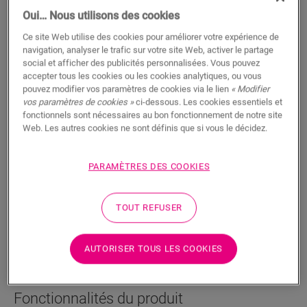
Oui… Nous utilisons des cookies
Ce site Web utilise des cookies pour améliorer votre expérience de
navigation, analyser le trafic sur votre site Web, activer le partage
social et afficher des publicités personnalisées. Vous pouvez
accepter tous les cookies ou les cookies analytiques, ou vous
Paillasson
pouvez modifier vos paramètres de cookies via le lien
« Modifier
vos paramètres de cookies »
ci-dessous. Les cookies essentiels et
ACCESSOIRES POUR SOL STRATIFIÉ
PAILLASSON
QSDOORMAT
fonctionnels sont nécessaires au bon fonctionnement de notre site
Web. Les autres cookies ne sont définis que si vous le décidez.
Pour votre sol stratifié
Protection de votre sol
PARAMÈTRES DES COOKIES
Absorbe l’eau et la saleté
TOUT REFUSER
AUTORISER TOUS LES COOKIES
RECHERCHER
Fonctionnalités du produit