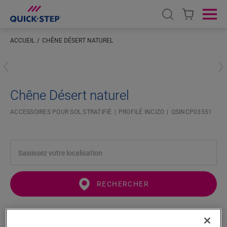
Open search
Ope
ACCUEIL
CHÊNE DÉSERT NATUREL
Saisissez votre localisation
Chêne Désert naturel
ACCESSOIRES POUR SOL STRATIFIÉ
PROFILÉ INCIZO
QSINCP03551
RECHERCHER
Fonctionnalités du produit