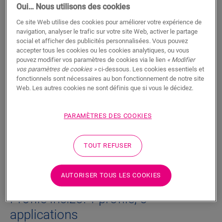
Oui… Nous utilisons des cookies
Le profilé Incizo breveté est extrêmement pratique pour
conférer à votre sol et à vos escaliers une finition parfaite.
Ce site Web utilise des cookies pour améliorer votre expérience de
Utilisez un même profilé quelle que soit la finition désirée :
navigation, analyser le trafic sur votre site Web, activer le partage
entre deux sols de même hauteur ou avec une différence de
social et afficher des publicités personnalisées. Vous pouvez
hauteur, comme transition avec un mur, une fenêtre, une
accepter tous les cookies ou les cookies analytiques, ou vous
moquette, etc. . Découpez simplement le profilé de base Incizo
pouvez modifier vos paramètres de cookies via le lien
« Modifier
vos paramètres de cookies »
ci-dessous. Les cookies essentiels et
à la forme désirée à l’aide du petit couteau fourni. En cas
fonctionnels sont nécessaires au bon fonctionnement de notre site
d’application sur des escaliers ou des marches, veuillez
Web. Les autres cookies ne sont définis que si vous le décidez.
commander séparément le sous-profilé en aluminium Incizo
pour escaliers.
PARAMÈTRES DES COOKIES
Dimensions
TOUT REFUSER
Téléchargements
AUTORISER TOUS LES COOKIES
Profilé Incizo: 1 profilé, 5
applications