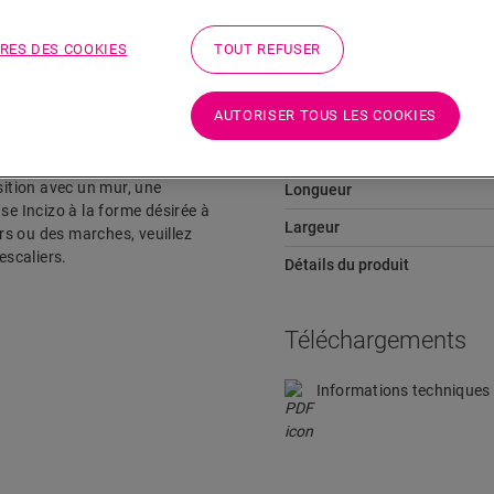
RES DES COOKIES
TOUT REFUSER
Dimensions
AUTORISER TOUS LES COOKIES
 votre sol et à vos escaliers
Hauteur
ition désirée : entre deux sols
ition avec un mur, une
Longueur
se Incizo à la forme désirée à
Largeur
ers ou des marches, veuillez
scaliers.
Détails du produit
Téléchargements
Informations techniques