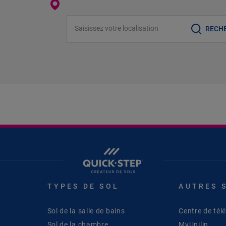
Saisissez votre localisation
RECH
TYPES DE SOL
AUTRES 
Sol de la salle de bains
Centre de té
Sol de la chambre
MyUnilin