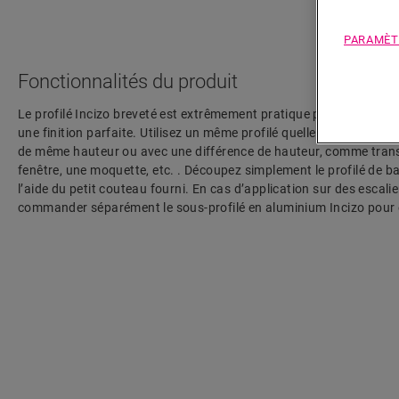
PARAMÈT
Fonctionnalités du produit
Le profilé Incizo breveté est extrêmement pratique pour conférer à
une finition parfaite. Utilisez un même profilé quelle que soit la fin
de même hauteur ou avec une différence de hauteur, comme trans
fenêtre, une moquette, etc. . Découpez simplement le profilé de ba
l’aide du petit couteau fourni. En cas d’application sur des escali
commander séparément le sous-profilé en aluminium Incizo pour e