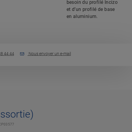
besoin du profilé Incizo
et d’un profilé de base
en aluminium.
88 44 44
Nous envoyer un e-mail
assortie)
CP03577