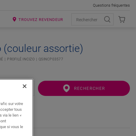
Questions fréquentes
R
TROUVEZ REVENDEUR
o (couleur assortie)
IÉ
PROFILÉ INCIZO
QSINCP03577
RECHERCHER
afic sur votre
accepter tous
 via le lien
«
sont
que si vous le