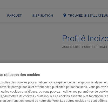
PARQUET
INSPIRATION
TROUVEZ INSTALLATEU
Profilé Inciz
ACCESSOIRES POUR SOL STRATIF
s utilisons des cookies
 utilise des cookies pour améliorer votre expérience de navigation, analyser le tr
ctiver le partage social et afficher des publicités personnalisées. Vous pouvez 
 ou les cookies analytiques, ou vous pouvez modifier vos paramètres de cookies
os paramètres de cookies »
ci-dessous. Les cookies essentiels et fonctionnels 
s au bon fonctionnement de notre site Web. Les autres cookies ne sont définis 
Téléchargements
Aller directement à la section