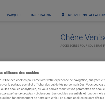
PARQUET
INSPIRATION
TROUVEZ INSTALLATEU
Chêne Venise
ACCESSOIRES POUR SOL STRATIF
s utilisons des cookies
 utilise des cookies pour améliorer votre expérience de navigation, analyser le tr
ctiver le partage social et afficher des publicités personnalisées. Vous pouvez 
 ou les cookies analytiques, ou vous pouvez modifier vos paramètres de cookies
os paramètres de cookies »
ci-dessous. Les cookies essentiels et fonctionnels 
s au bon fonctionnement de notre site Web. Les autres cookies ne sont définis 
Téléchargements
Aller directement à la section