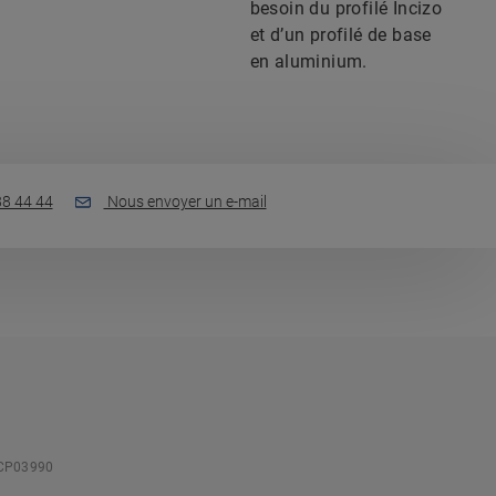
besoin du profilé Incizo
et d’un profilé de base
en aluminium.
88 44 44
Nous envoyer un e-mail
CP03990