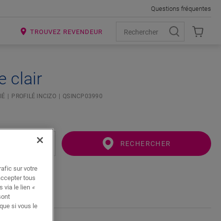
Questions fréquentes
R
TROUVEZ REVENDEUR
 clair
IÉ
PROFILÉ INCIZO
QSINCP03990
RECHERCHER
afic sur votre
accepter tous
 via le lien
«
sont
que si vous le