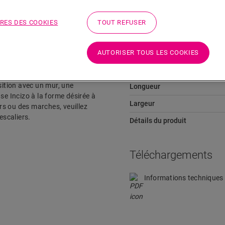
RES DES COOKIES
TOUT REFUSER
Dimensions
AUTORISER TOUS LES COOKIES
 votre sol et à vos escaliers
Hauteur
ition désirée : entre deux sols
ition avec un mur, une
Longueur
se Incizo à la forme désirée à
Largeur
ers ou des marches, veuillez
scaliers.
Détails du produit
Téléchargements
Informations techniques