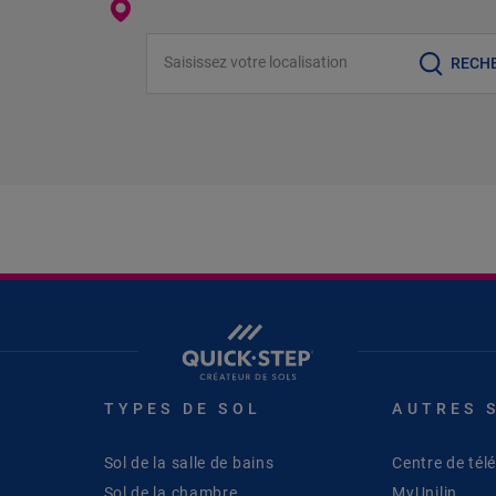
Saisissez votre localisation
RECH
TYPES DE SOL
AUTRES 
Sol de la salle de bains
Centre de té
Sol de la chambre
MyUnilin