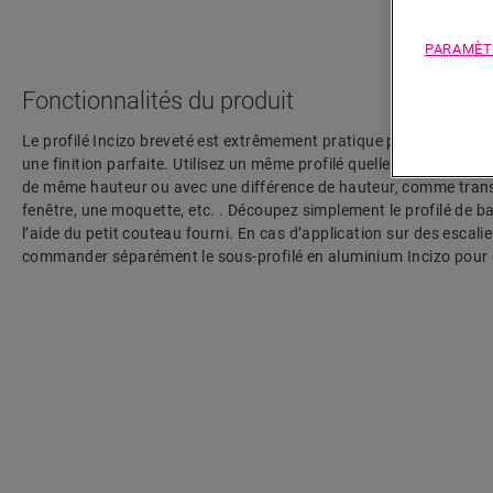
PARAMÈT
Fonctionnalités du produit
Le profilé Incizo breveté est extrêmement pratique pour conférer à
une finition parfaite. Utilisez un même profilé quelle que soit la fin
de même hauteur ou avec une différence de hauteur, comme trans
fenêtre, une moquette, etc. . Découpez simplement le profilé de ba
l’aide du petit couteau fourni. En cas d’application sur des escali
commander séparément le sous-profilé en aluminium Incizo pour e