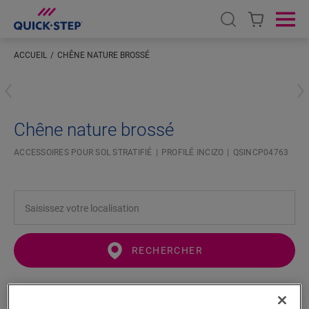
Open search
Ope
ACCUEIL
CHÊNE NATURE BROSSÉ
Saisissez votre localisation
Chêne nature brossé
ACCESSOIRES POUR SOL STRATIFIÉ
PROFILÉ INCIZO
QSINCP04763
RECHERCHER
Fonctionnalités du produit