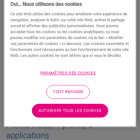
Oui… Nous utilisons des cookies
Le profilé Incizo breveté est extrêmement pratique pour
conférer à votre sol et à vos escaliers une finition parfaite.
Ce site Web utilise des cookies pour améliorer votre expérience de
Utilisez un même profilé quelle que soit la finition désirée :
navigation, analyser le trafic sur votre site Web, activer le partage
entre deux sols de même hauteur ou avec une différence de
social et afficher des publicités personnalisées. Vous pouvez
hauteur, comme transition avec un mur, une fenêtre, une
accepter tous les cookies ou les cookies analytiques, ou vous
moquette, etc. . Découpez simplement le profilé de base Incizo
pouvez modifier vos paramètres de cookies via le lien
« Modifier
vos paramètres de cookies »
ci-dessous. Les cookies essentiels et
à la forme désirée à l’aide du petit couteau fourni. En cas
fonctionnels sont nécessaires au bon fonctionnement de notre site
d’application sur des escaliers ou des marches, veuillez
Web. Les autres cookies ne sont définis que si vous le décidez.
commander séparément le sous-profilé en aluminium Incizo
pour escaliers.
PARAMÈTRES DES COOKIES
Dimensions
TOUT REFUSER
Téléchargements
AUTORISER TOUS LES COOKIES
Profilé Incizo: 1 profilé, 5
applications