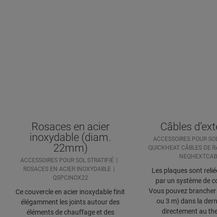
Rosaces en acier
Câbles d’ex
inoxydable (diam.
ACCESSOIRES POUR SOL
22mm)
QUICKHEAT CÂBLES DE R
NEQHEXTCAB
ACCESSOIRES POUR SOL STRATIFIÉ
ROSACES EN ACIER INOXYDABLE
Les plaques sont relié
QSPCINOX22
par un système de c
Vous pouvez brancher 
Ce couvercle en acier inoxydable finit
ou 3 m) dans la dern
élégamment les joints autour des
directement au th
éléments de chauffage et des