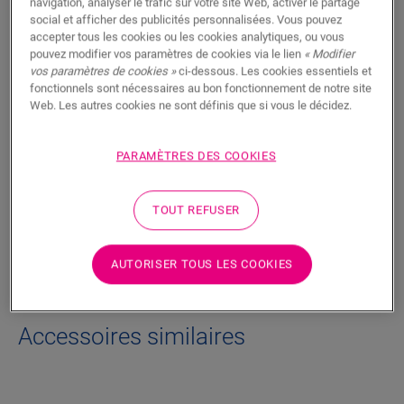
navigation, analyser le trafic sur votre site Web, activer le partage
social et afficher des publicités personnalisées. Vous pouvez
Ce mastic à base d’acrylique est la solution idéale pour
accepter tous les cookies ou les cookies analytiques, ou vous
combler les joints entre le dessus des plinthes et le mur. Il est
pouvez modifier vos paramètres de cookies via le lien
« Modifier
également parfait pour tous les joints pour lesquels la finition
vos paramètres de cookies »
ci-dessous. Les cookies essentiels et
n’est pas possible avec des plinthes, des profilés ou des
fonctionnels sont nécessaires au bon fonctionnement de notre site
rosaces. Le mastic est disponible dans une variété de couleurs
Web. Les autres cookies ne sont définis que si vous le décidez.
pour s’adapter à tous les types de sols. En moyenne, vous
avez besoin d’un tube pour 15 mètres linéaires.
PARAMÈTRES DES COOKIES
Informations techniques
TOUT REFUSER
Téléchargements
AUTORISER TOUS LES COOKIES
Accessoires similaires