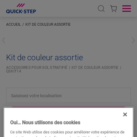
Open search
Ope
ACCUEIL
KIT DE COULEUR ASSORTIE
Saisissez votre localisation
Kit de couleur assortie
ACCESSOIRES POUR SOL STRATIFIÉ
KIT DE COULEUR ASSORTIE
QSKIT14
RECHERCHER
Oui… Nous utilisons des cookies
Fonctionnalités du produit
Ce site Web utilise des cookies pour améliorer votre expérience de