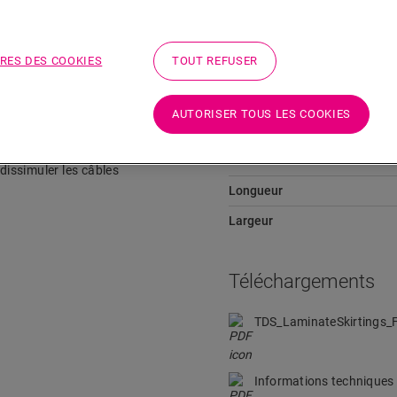
Téléchargements
Aller directement à la section
RES DES COOKIES
TOUT REFUSER
AUTORISER TOUS LES COOKIES
Dimensions
ante à n’importe quel sol en
Hauteur
 dissimuler les câbles
Longueur
Largeur
Téléchargements
TDS_LaminateSkirtings
Informations techniques