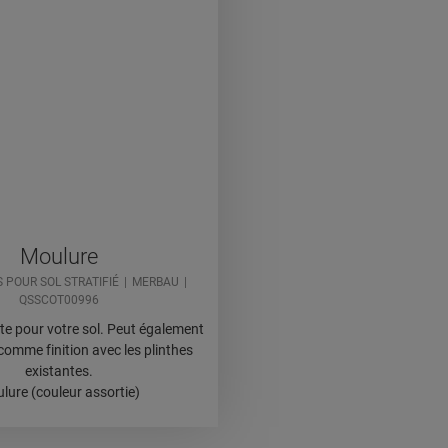
Moulure
 POUR SOL STRATIFIÉ
MERBAU
QSSCOT00996
ète pour votre sol. Peut également
e comme finition avec les plinthes
existantes.
lure (couleur assortie)