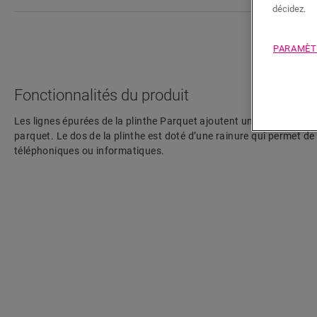
décidez.
PARAMÈT
Fonctionnalités du produit
Les lignes épurées de la plinthe Parquet ajoutent une touche élég
parquet. Le dos de la plinthe est doté d’une rainure qui permet de
téléphoniques ou informatiques.