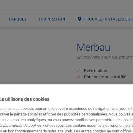
PARQUET
INSPIRATION
TROUVEZ INSTALLATEU
Merbau
ACCESSOIRES POUR SOL STRATIF
Belle finition
Pour votre sol stratifié
s utilisons des cookies
 utilise des cookies pour améliorer votre expérience de navigation, analyser le tr
ctiver le partage social et afficher des publicités personnalisées. Vous pouvez 
 ou les cookies analytiques, ou vous pouvez modifier vos paramètres de cookies
os paramètres de cookies »
ci-dessous. Les cookies essentiels et fonctionnels 
s au bon fonctionnement de notre site Web. Les autres cookies ne sont définis 