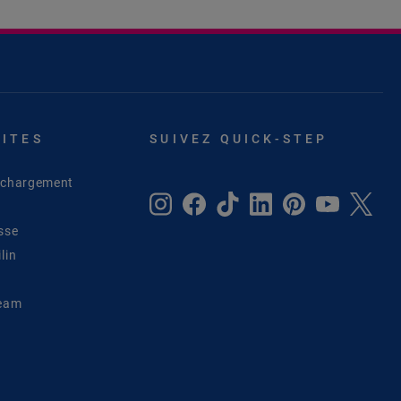
SITES
SUIVEZ QUICK-STEP
léchargement
sse
lin
Team