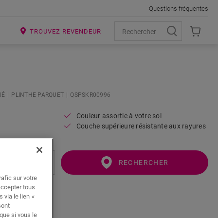
Questions fréquentes
R
TROUVEZ REVENDEUR
IÉ
PLINTHE PARQUET
QSPSKR00996
Couleur assortie à votre sol
Couche supérieure résistante aux rayures
RECHERCHER
afic sur votre
accepter tous
 via le lien
«
sont
que si vous le