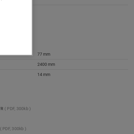
77 mm
2400 mm
14 mm
_FR
PDF, 300kb
PDF, 300kb