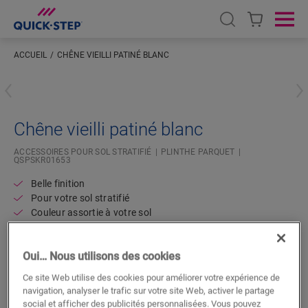
Open search
Ope
ACCUEIL
CHÊNE VIEILLI PATINÉ BLANC
Saisissez votre localisation
Chêne vieilli patiné blanc
ACCESSOIRES POUR SOL STRATIFIÉ
PLINTHE PARQUET
QSPSKR01653
Belle finition
Pour votre sol stratifié
Couleur assortie à votre sol
Couche supérieure résistante aux rayures
Oui… Nous utilisons des cookies
Ce site Web utilise des cookies pour améliorer votre expérience de
navigation, analyser le trafic sur votre site Web, activer le partage
social et afficher des publicités personnalisées. Vous pouvez