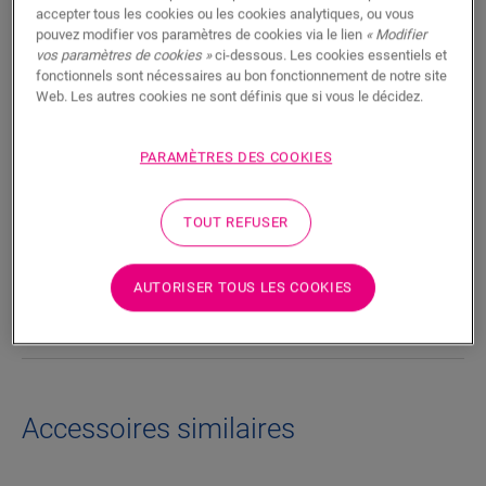
RECHERCHER
accepter tous les cookies ou les cookies analytiques, ou vous
pouvez modifier vos paramètres de cookies via le lien
« Modifier
vos paramètres de cookies »
ci-dessous. Les cookies essentiels et
Fonctionnalités du produit
fonctionnels sont nécessaires au bon fonctionnement de notre site
Web. Les autres cookies ne sont définis que si vous le décidez.
Les lignes épurées de la plinthe Parquet ajoutent une touche
élégante à n’importe quel sol en parquet. Le dos de la plinthe
PARAMÈTRES DES COOKIES
est doté d’une rainure qui permet de dissimuler les câbles
téléphoniques ou informatiques.
TOUT REFUSER
Dimensions
AUTORISER TOUS LES COOKIES
Téléchargements
Accessoires similaires