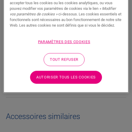
accepter tous les cookies ou les cookies analytiques, ou vous
RECHERCHER
pouvez modifier vos paramètres de cookies via le lien
« Modifier
vos paramètres de cookies »
ci-dessous. Les cookies essentiels et
fonctionnels sont nécessaires au bon fonctionnement de notre site
Fonctionnalités du produit
Web. Les autres cookies ne sont définis que si vous le décidez.
Les lignes épurées de la plinthe Parquet ajoutent une touche
élégante à n’importe quel sol en parquet. Le dos de la plinthe
PARAMÈTRES DES COOKIES
est doté d’une rainure qui permet de dissimuler les câbles
téléphoniques ou informatiques.
TOUT REFUSER
Dimensions
AUTORISER TOUS LES COOKIES
Téléchargements
Accessoires similaires