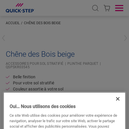
Open search
Ope
ACCUEIL
CHÊNE DES BOIS BEIGE
Saisissez votre localisation
Chêne des Bois beige
ACCESSOIRES POUR SOL STRATIFIÉ
PLINTHE PARQUET
QSPSKR03545
Belle finition
Pour votre sol stratifié
Couleur assortie à votre sol
Couche supérieure résistante aux rayures
Oui… Nous utilisons des cookies
Ce site Web utilise des cookies pour améliorer votre expérience de
navigation, analyser le trafic sur votre site Web, activer le partage
social et afficher des publicités personnalisées. Vous pouvez