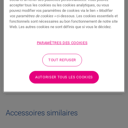
RECHERCHER
accepter tous les cookies ou les cookies analytiques, ou vous
pouvez modifier vos paramètres de cookies via le lien
« Modifier
vos paramètres de cookies »
ci-dessous. Les cookies essentiels et
Fonctionnalités du produit
fonctionnels sont nécessaires au bon fonctionnement de notre site
Web. Les autres cookies ne sont définis que si vous le décidez.
Les lignes épurées de la plinthe Parquet ajoutent une touche
élégante à n’importe quel sol en parquet. Le dos de la plinthe
PARAMÈTRES DES COOKIES
est doté d’une rainure qui permet de dissimuler les câbles
téléphoniques ou informatiques.
TOUT REFUSER
Dimensions
AUTORISER TOUS LES COOKIES
Téléchargements
Accessoires similaires