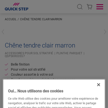
Open search
Ope
ACCUEIL
CHÊNE TENDRE CLAIR MARRON
Saisissez votre localisation
Chêne tendre clair marron
ACCESSOIRES POUR SOL STRATIFIÉ
PLINTHE PARQUET
QSPSKR03557
Belle finition
Pour votre sol stratifié
Couleur assortie à votre sol
Couche supérieure résistante aux rayures
Oui… Nous utilisons des cookies
Ce site Web utilise des cookies pour améliorer votre expérience de
navigation, analyser le trafic sur votre site Web, activer le partage
social et afficher des publicités personnalisées. Vous pouvez