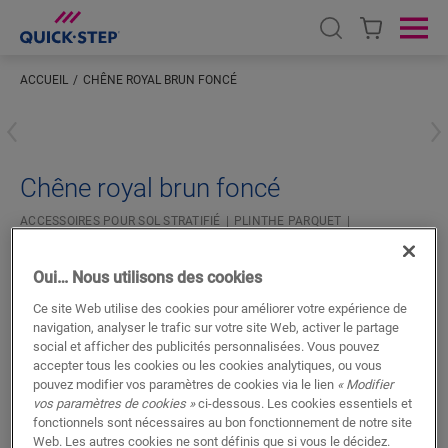
Open search
Ope
ACCUEIL
CHÊNE ROYAL BRUN FONCÉ
Saisissez votre localisation
Chêne royal brun foncé
ACCESSOIRES POUR SOL STRATIFIÉ
PLINTHE PARQUET
QSPSKR04145
Belle finition
Oui… Nous utilisons des cookies
Pour votre sol stratifié
Ce site Web utilise des cookies pour améliorer votre expérience de
Couleur assortie à votre sol
navigation, analyser le trafic sur votre site Web, activer le partage
Couche supérieure résistante aux rayures
social et afficher des publicités personnalisées. Vous pouvez
accepter tous les cookies ou les cookies analytiques, ou vous
pouvez modifier vos paramètres de cookies via le lien
« Modifier
vos paramètres de cookies »
ci-dessous. Les cookies essentiels et
fonctionnels sont nécessaires au bon fonctionnement de notre site
Web. Les autres cookies ne sont définis que si vous le décidez.