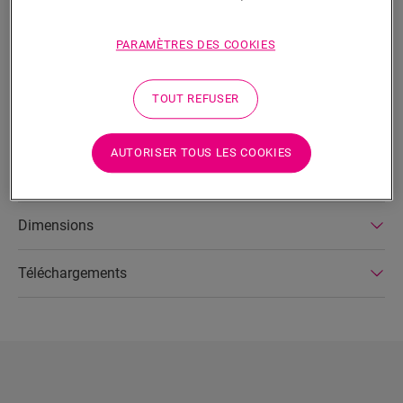
RECHERCHER
PARAMÈTRES DES COOKIES
Fonctionnalités du produit
TOUT REFUSER
Les lignes épurées de la plinthe Parquet ajoutent une touche
élégante à n’importe quel sol en parquet. Le dos de la plinthe
est doté d’une rainure qui permet de dissimuler les câbles
AUTORISER TOUS LES COOKIES
téléphoniques ou informatiques.
Dimensions
Téléchargements