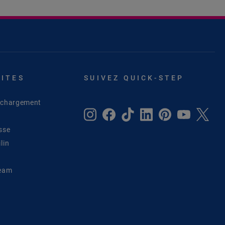
SITES
SUIVEZ QUICK-STEP
léchargement
sse
lin
Team