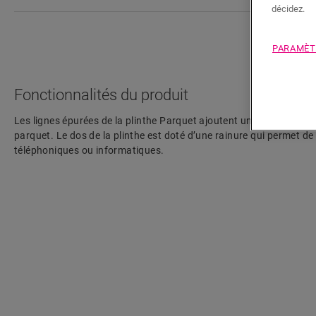
décidez.
PARAMÈT
Fonctionnalités du produit
Les lignes épurées de la plinthe Parquet ajoutent une touche élég
parquet. Le dos de la plinthe est doté d’une rainure qui permet de
téléphoniques ou informatiques.