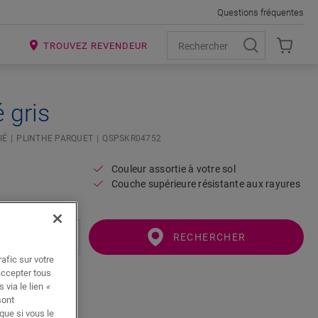
Questions fréquentes
R
TROUVEZ REVENDEUR
 gris
IÉ
PLINTHE PARQUET
QSPSKR04752
Couleur assortie à votre sol
Couche supérieure résistante aux rayures
RECHERCHER
afic sur votre
accepter tous
 via le lien
«
sont
que si vous le