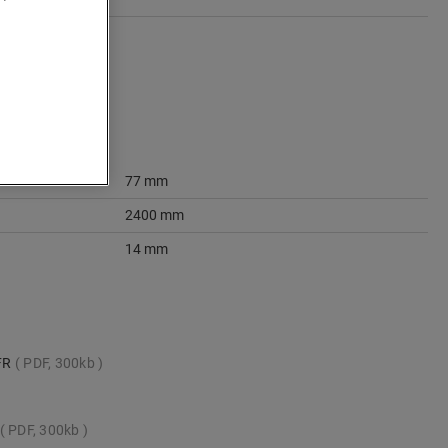
77 mm
2400 mm
14 mm
_FR
PDF, 300kb
PDF, 300kb