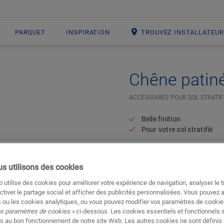
PARQUET
INSPIRATION
TROUVEZ INSTALLATEU
Chêne patiné
ACCESSOIRES POUR SOL STRATIF
Belle finition
Pour votre sol stratifié
s utilisons des cookies
 utilise des cookies pour améliorer votre expérience de navigation, analyser le tr
ctiver le partage social et afficher des publicités personnalisées. Vous pouvez 
 ou les cookies analytiques, ou vous pouvez modifier vos paramètres de cookies
os paramètres de cookies »
ci-dessous. Les cookies essentiels et fonctionnels 
s au bon fonctionnement de notre site Web. Les autres cookies ne sont définis 