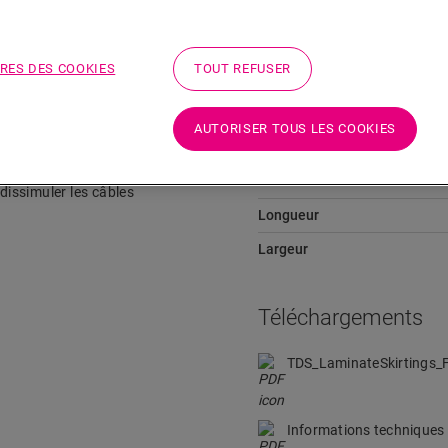
Téléchargements
Aller directement à la section
RES DES COOKIES
TOUT REFUSER
AUTORISER TOUS LES COOKIES
Dimensions
ante à n’importe quel sol en
Hauteur
 dissimuler les câbles
Longueur
Largeur
Téléchargements
TDS_LaminateSkirtings
Informations techniques