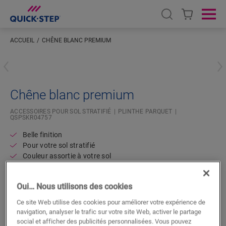
Open search
Ope
ACCUEIL
CHÊNE BLANC PREMIUM
Saisissez votre localisation
Chêne blanc premium
ACCESSOIRES POUR SOL STRATIFIÉ
PLINTHE PARQUET
QSPSKR04757
Belle finition
Pour votre sol stratifié
Couleur assortie à votre sol
Couche supérieure résistante aux rayures
Oui… Nous utilisons des cookies
Ce site Web utilise des cookies pour améliorer votre expérience de
navigation, analyser le trafic sur votre site Web, activer le partage
social et afficher des publicités personnalisées. Vous pouvez