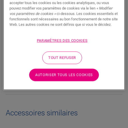
accepter tous les cookies ou les cookies analytiques, ou vous
RECHERCHER
pouvez modifier vos paramètres de cookies via le lien
« Modifier
vos paramètres de cookies »
ci-dessous. Les cookies essentiels et
fonctionnels sont nécessaires au bon fonctionnement de notre site
Fonctionnalités du produit
Web. Les autres cookies ne sont définis que si vous le décidez.
Les lignes épurées de la plinthe Parquet ajoutent une touche
élégante à n’importe quel sol en parquet. Le dos de la plinthe
PARAMÈTRES DES COOKIES
est doté d’une rainure qui permet de dissimuler les câbles
téléphoniques ou informatiques.
TOUT REFUSER
Dimensions
AUTORISER TOUS LES COOKIES
Téléchargements
Accessoires similaires