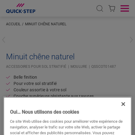
Open search
Ope
ACCUEIL
MINUIT CHÊNE NATUREL
Saisissez votre localisation
Minuit chêne naturel
ACCESSOIRES POUR SOL STRATIFIÉ
MOULURE
QSSCOT01487
Belle finition
Pour votre sol stratifié
Couleur assortie à votre sol
Couche supérieure résistante aux rayures
Oui… Nous utilisons des cookies
Ce site Web utilise des cookies pour améliorer votre expérience de
navigation, analyser le trafic sur votre site Web, activer le partage
social et afficher des publicités personnalisées. Vous pouvez