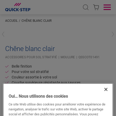
Open search
Ope
ACCUEIL
CHÊNE BLANC CLAIR
Saisissez votre localisation
Chêne blanc clair
ACCESSOIRES POUR SOL STRATIFIÉ
MOULURE
QSSCOT01491
Belle finition
Pour votre sol stratifié
Couleur assortie à votre sol
Couche supérieure résistante aux rayures
Oui… Nous utilisons des cookies
Ce site Web utilise des cookies pour améliorer votre expérience de
navigation, analyser le trafic sur votre site Web, activer le partage
social et afficher des publicités personnalisées. Vous pouvez