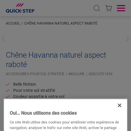
Open search
Ope
ACCUEIL
CHÊNE HAVANNA NATUREL ASPECT RABOTÉ
Saisissez votre localisation
Chêne Havanna naturel aspect
raboté
ACCESSOIRES POUR SOL STRATIFIÉ
MOULURE
QSSCOT01656
Belle finition
Pour votre sol stratifié
Couleur assortie à votre sol
Couche supérieure résistante aux rayures
Oui… Nous utilisons des cookies
Ce site Web utilise des cookies pour améliorer votre expérience de
navigation, analyser le trafic sur votre site Web, activer le partage