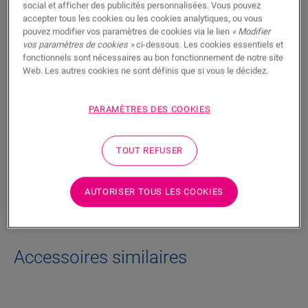
social et afficher des publicités personnalisées. Vous pouvez
accepter tous les cookies ou les cookies analytiques, ou vous
RECHERCHER
pouvez modifier vos paramètres de cookies via le lien
« Modifier
vos paramètres de cookies »
ci-dessous. Les cookies essentiels et
fonctionnels sont nécessaires au bon fonctionnement de notre site
Fonctionnalités du produit
Web. Les autres cookies ne sont définis que si vous le décidez.
Finition discrète pour votre sol. Peut également être utilisée
comme finition avec les plinthes existantes.
PARAMÈTRES DES COOKIES
TOUT REFUSER
Dimensions
AUTORISER TOUS LES COOKIES
Téléchargements
Accessoires similaires