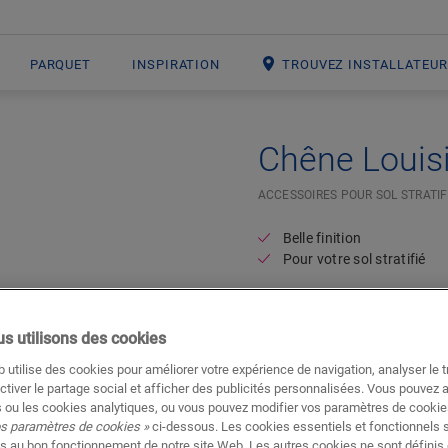
PARQUET
INSPIRATION
TROUVEZ INSTALLATEU
Chêne Louis
ACCESSOIRES POUR SOL STRATIF
Belle finition
Pour votre sol stratifié
s utilisons des cookies
 utilise des cookies pour améliorer votre expérience de navigation, analyser le tr
ctiver le partage social et afficher des publicités personnalisées. Vous pouvez 
 ou les cookies analytiques, ou vous pouvez modifier vos paramètres de cookies
os paramètres de cookies »
ci-dessous. Les cookies essentiels et fonctionnels 
s au bon fonctionnement de notre site Web. Les autres cookies ne sont définis 