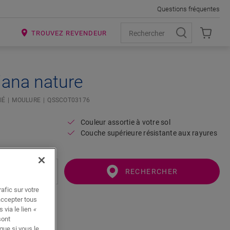
Questions fréquentes
R
TROUVEZ REVENDEUR
iana nature
IÉ
MOULURE
QSSCOT03176
Couleur assortie à votre sol
Couche supérieure résistante aux rayures
RECHERCHER
afic sur votre
accepter tous
 via le lien
«
sont
que si vous le