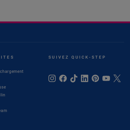
SITES
SUIVEZ QUICK-STEP
léchargement
sse
lin
Team