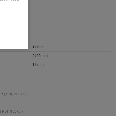
17 mm
2400 mm
17 mm
_FR
PDF, 300kb
PDF, 300kb