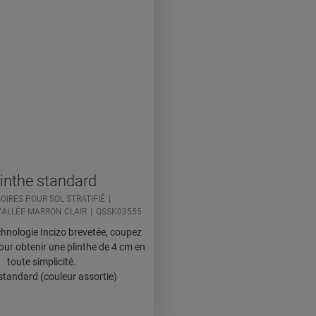
inthe standard
OIRES POUR SOL STRATIFIÉ
VALLÉE MARRON CLAIR
QSSK03555
chnologie Incizo brevetée, coupez
pour obtenir une plinthe de 4 cm en
toute simplicité.
 standard (couleur assortie)