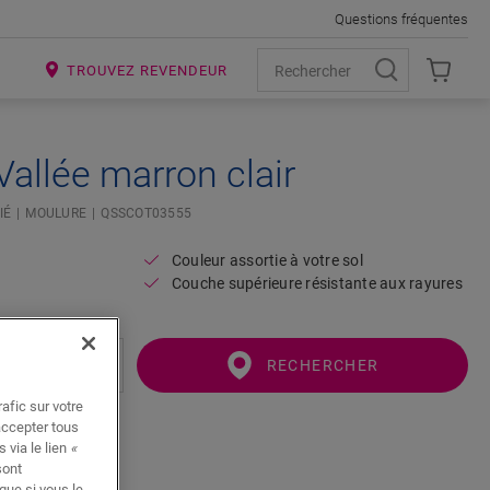
Questions fréquentes
R
TROUVEZ REVENDEUR
Vallée marron clair
IÉ
MOULURE
QSSCOT03555
Couleur assortie à votre sol
Couche supérieure résistante aux rayures
RECHERCHER
afic sur votre
accepter tous
 via le lien
«
sont
que si vous le