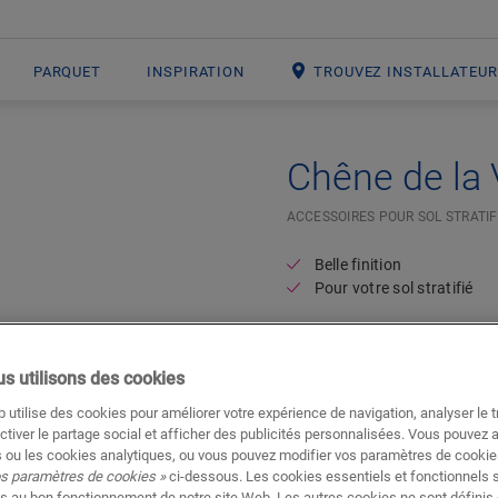
PARQUET
INSPIRATION
TROUVEZ INSTALLATEU
Chêne de la 
ACCESSOIRES POUR SOL STRATIF
Belle finition
Pour votre sol stratifié
s utilisons des cookies
 utilise des cookies pour améliorer votre expérience de navigation, analyser le tr
ctiver le partage social et afficher des publicités personnalisées. Vous pouvez 
 ou les cookies analytiques, ou vous pouvez modifier vos paramètres de cookies
os paramètres de cookies »
ci-dessous. Les cookies essentiels et fonctionnels 
s au bon fonctionnement de notre site Web. Les autres cookies ne sont définis 