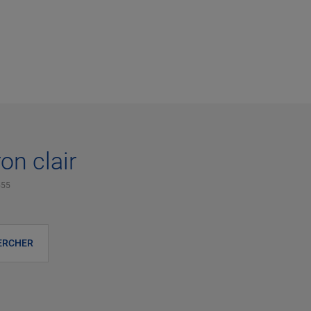
on clair
555
ERCHER