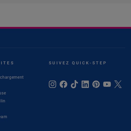
SITES
SUIVEZ QUICK-STEP
léchargement
sse
lin
Team