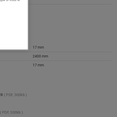
17 mm
2400 mm
17 mm
_FR
PDF, 300kb
PDF, 300kb