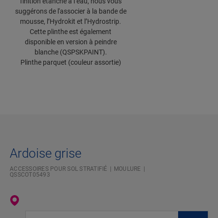
finition étanche à l’eau, nous vous
suggérons de l'associer à la bande de
mousse, l’Hydrokit et l’Hydrostrip.
Cette plinthe est également
disponible en version à peindre
blanche (QSPSKPAINT).
Plinthe parquet (couleur assortie)
Ardoise grise
ACCESSOIRES POUR SOL STRATIFIÉ
MOULURE
QSSCOT05493
Saisissez votre localisation