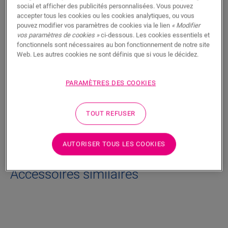
RECHERCHER
social et afficher des publicités personnalisées. Vous pouvez
accepter tous les cookies ou les cookies analytiques, ou vous
pouvez modifier vos paramètres de cookies via le lien
« Modifier
Fonctionnalités du produit
vos paramètres de cookies »
ci-dessous. Les cookies essentiels et
fonctionnels sont nécessaires au bon fonctionnement de notre site
Finition discrète pour votre sol. Peut également être utilisée
Web. Les autres cookies ne sont définis que si vous le décidez.
comme finition avec les plinthes existantes.
PARAMÈTRES DES COOKIES
Dimensions
TOUT REFUSER
Téléchargements
AUTORISER TOUS LES COOKIES
Accessoires similaires