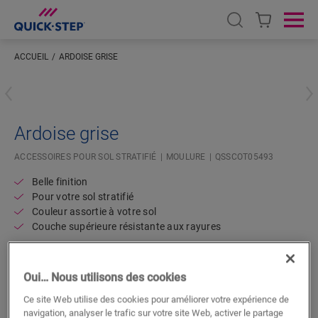
Open search
Ope
ACCUEIL
ARDOISE GRISE
Saisissez votre localisation
Ardoise grise
ACCESSOIRES POUR SOL STRATIFIÉ
MOULURE
QSSCOT05493
Belle finition
Pour votre sol stratifié
Couleur assortie à votre sol
Couche supérieure résistante aux rayures
Oui… Nous utilisons des cookies
Ce site Web utilise des cookies pour améliorer votre expérience de
navigation, analyser le trafic sur votre site Web, activer le partage