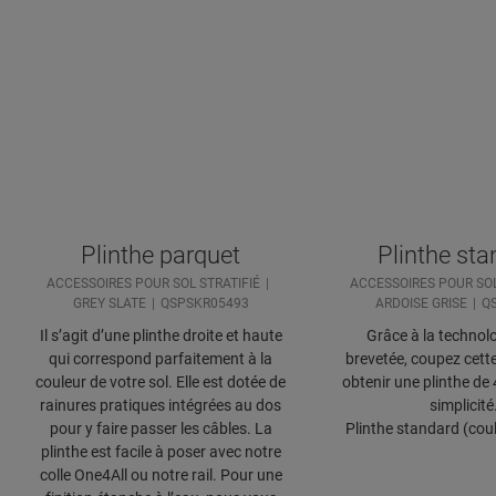
Plinthe parquet
Plinthe st
ACCESSOIRES POUR SOL STRATIFIÉ
ACCESSOIRES POUR SOL
GREY SLATE
QSPSKR05493
ARDOISE GRISE
Q
Il s’agit d’une plinthe droite et haute
Grâce à la technolo
qui correspond parfaitement à la
brevetée, coupez cette
couleur de votre sol. Elle est dotée de
obtenir une plinthe de
rainures pratiques intégrées au dos
simplicité
pour y faire passer les câbles. La
Plinthe standard (coul
plinthe est facile à poser avec notre
colle One4All ou notre rail. Pour une