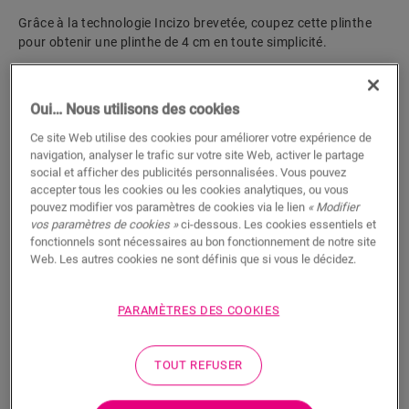
Grâce à la technologie Incizo brevetée, coupez cette plinthe
pour obtenir une plinthe de 4 cm en toute simplicité.
Oui… Nous utilisons des cookies
Dimensions
Ce site Web utilise des cookies pour améliorer votre expérience de
navigation, analyser le trafic sur votre site Web, activer le partage
Téléchargements
social et afficher des publicités personnalisées. Vous pouvez
accepter tous les cookies ou les cookies analytiques, ou vous
pouvez modifier vos paramètres de cookies via le lien
« Modifier
vos paramètres de cookies »
ci-dessous. Les cookies essentiels et
Un fini étanche en 5 étapes faciles
fonctionnels sont nécessaires au bon fonctionnement de notre site
Web. Les autres cookies ne sont définis que si vous le décidez.
Poser un sol étanche est super facile. Suivez les
étapes présentées à droite pour poser un sol stratifié
PARAMÈTRES DES COOKIES
prêt à subir les éclaboussures, l’humidité et tous les
jeux auxquels adorent jouer les enfants dans une salle
TOUT REFUSER
de bain. Il supporte également un nettoyage
approfondi. Tous les sols stratifiés Quick-Step sont