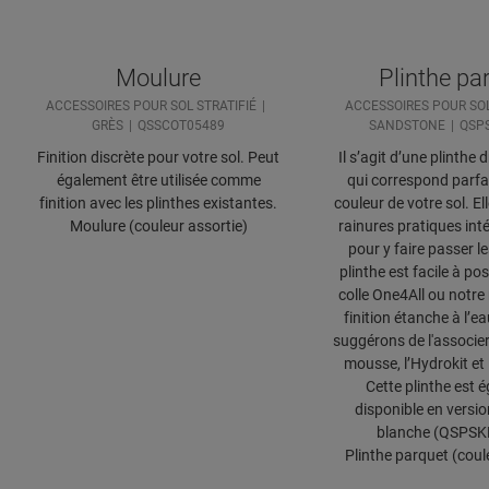
Moulure
Plinthe pa
ACCESSOIRES POUR SOL STRATIFIÉ
ACCESSOIRES POUR SOL
GRÈS
QSSCOT05489
SANDSTONE
QSP
Finition discrète pour votre sol. Peut
Il s’agit d’une plinthe 
également être utilisée comme
qui correspond parfa
finition avec les plinthes existantes.
couleur de votre sol. El
Moulure (couleur assortie)
rainures pratiques int
pour y faire passer l
plinthe est facile à po
colle One4All ou notre 
finition étanche à l’e
suggérons de l'associer
mousse, l’Hydrokit et 
Cette plinthe est 
disponible en versio
blanche (QSPSK
Plinthe parquet (coul