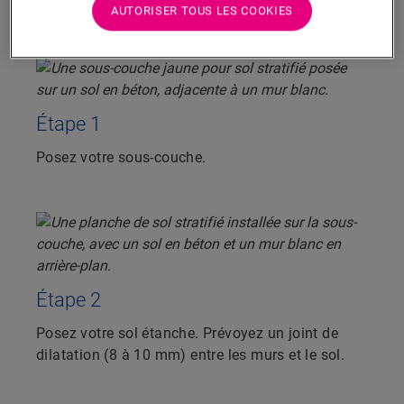
étanches, à l’exception de la collection Largo.
AUTORISER TOUS LES COOKIES
Étape 1
Posez votre sous-couche.
Étape 2
Posez votre sol étanche. Prévoyez un joint de
dilatation (8 à 10 mm) entre les murs et le sol.