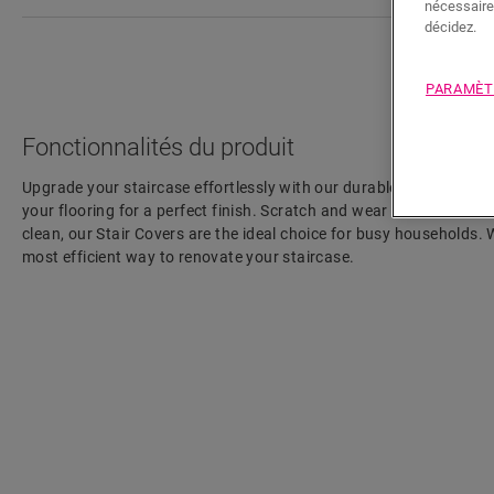
nécessaire
décidez.
PARAMÈT
Fonctionnalités du produit
Upgrade your staircase effortlessly with our durable Laminate St
your flooring for a perfect finish. Scratch and wear resistant, wat
clean, our Stair Covers are the ideal choice for busy households. Wi
most efficient way to renovate your staircase.