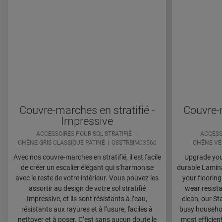
Couvre-marches en stratifié -
Couvre-m
Impressive
ACCESSOIRES POUR SOL STRATIFIÉ
ACCESS
CHÊNE GRIS CLASSIQUE PATINÉ
QSSTRBIM03560
CHÊNE VE
Avec nos couvre-marches en stratifié, il est facile
Upgrade your
de créer un escalier élégant qui s’harmonise
durable Lamina
avec le reste de votre intérieur. Vous pouvez les
your flooring
assortir au design de votre sol stratifié
wear resista
Impressive, et ils sont résistants à l’eau,
clean, our St
résistants aux rayures et à l’usure, faciles à
busy household
nettoyer et à poser. C’est sans aucun doute le
most efficien