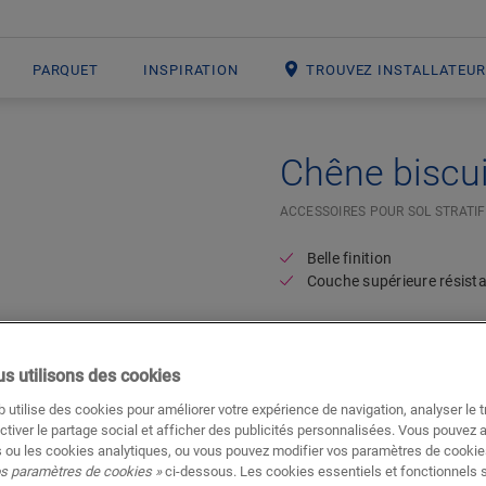
PARQUET
INSPIRATION
TROUVEZ INSTALLATEU
Chêne biscui
ACCESSOIRES POUR SOL STRATIF
Belle finition
Couche supérieure résist
s utilisons des cookies
 utilise des cookies pour améliorer votre expérience de navigation, analyser le tr
ctiver le partage social et afficher des publicités personnalisées. Vous pouvez 
 ou les cookies analytiques, ou vous pouvez modifier vos paramètres de cookies
os paramètres de cookies »
ci-dessous. Les cookies essentiels et fonctionnels 