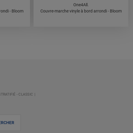
One4All.
rondi - Bloom
Couvre-marche vinyle à bord arrondi - Bloom
RATIFIÉ - CLASSIC
ERCHER