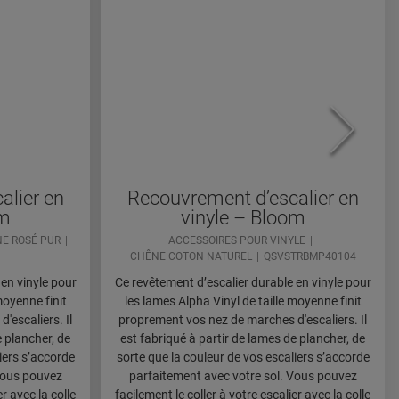
alier en
Recouvrement d’escalier en
om
vinyle – Bloom
E ROSÉ PUR
ACCESSOIRES POUR VINYLE
CHÊNE COTON NATUREL
QSVSTRBMP40104
en vinyle pour
Ce revêtement d’escalier durable en vinyle pour
moyenne finit
les lames Alpha Vinyl de taille moyenne finit
'escaliers. Il
proprement vos nez de marches d'escaliers. Il
e plancher, de
est fabriqué à partir de lames de plancher, de
iers s’accorde
sorte que la couleur de vos escaliers s’accorde
Vous pouvez
parfaitement avec votre sol. Vous pouvez
er avec la colle
facilement le coller à votre escalier avec la colle