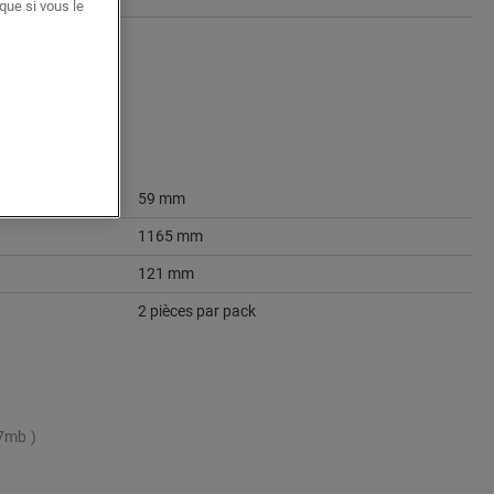
que si vous le
59 mm
1165 mm
121 mm
2 pièces par pack
,7mb