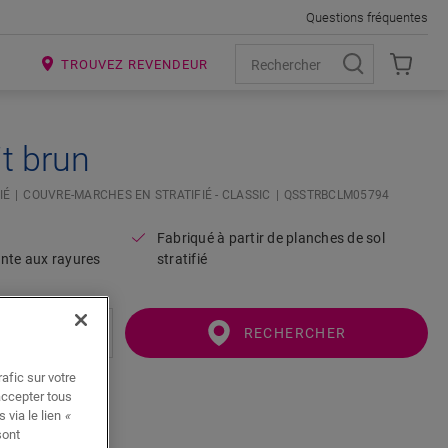
Questions fréquentes
R
TROUVEZ REVENDEUR
t brun
IÉ
COUVRE-MARCHES EN STRATIFIÉ - CLASSIC
QSSTRBCLM05794
Fabriqué à partir de planches de sol
ante aux rayures
stratifié
RECHERCHER
afic sur votre
accepter tous
 via le lien
«
sont