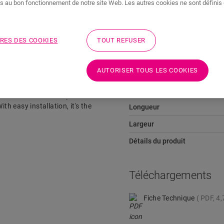
s au bon fonctionnement de notre site Web. Les autres cookies ne sont définis 
Téléchargements
Aller directement à la section
RES DES COOKIES
TOUT REFUSER
Dimensions
AUTORISER TOUS LES COOKIES
air Covers. Match them with
Hauteur
er-resistant, and easy to
th easy installation, it's the
Longueur
Largeur
Détails du produit
Téléchargements
Fiche Technique
PDF, 4