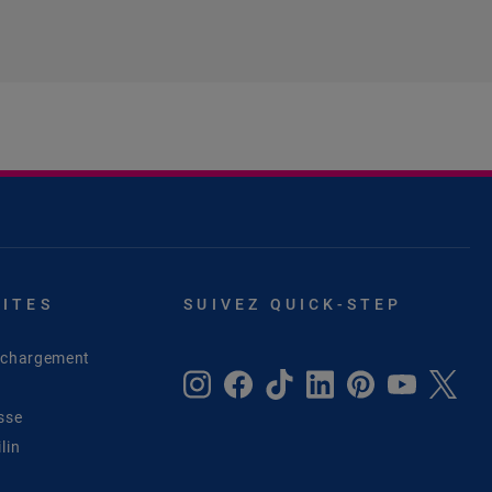
SITES
SUIVEZ QUICK-STEP
léchargement
sse
lin