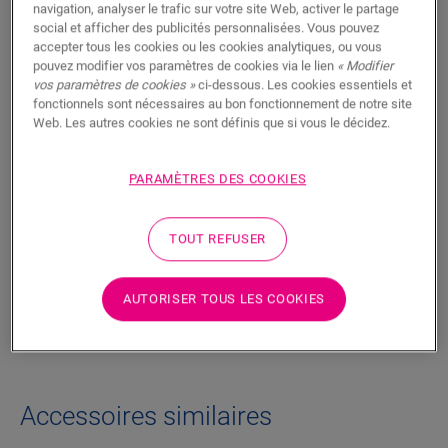
navigation, analyser le trafic sur votre site Web, activer le partage
social et afficher des publicités personnalisées. Vous pouvez
accepter tous les cookies ou les cookies analytiques, ou vous
Fonctionnalités du produit
pouvez modifier vos paramètres de cookies via le lien
« Modifier
vos paramètres de cookies »
ci-dessous. Les cookies essentiels et
Upgrade your staircase effortlessly with our durable Laminate
fonctionnels sont nécessaires au bon fonctionnement de notre site
Stair Covers. Match them with your flooring for a perfect
Web. Les autres cookies ne sont définis que si vous le décidez.
finish. Scratch and wear resistant, water-resistant, and easy
to clean, our Stair Covers are the ideal choice for busy
households. With easy installation, it's the most efficient way
PARAMÈTRES DES COOKIES
to renovate your staircase.
TOUT REFUSER
Dimensions
AUTORISER TOUS LES COOKIES
Téléchargements
Accessoires similaires