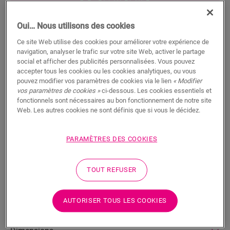
RECHERCHER
Oui… Nous utilisons des cookies
Fonctionnalités du produit
Ce site Web utilise des cookies pour améliorer votre expérience de
Ce profilé unique offre de multiples solutions pour parachever
navigation, analyser le trafic sur votre site Web, activer le partage
social et afficher des publicités personnalisées. Vous pouvez
votre sol, comme une transition entre des sols différents ou
accepter tous les cookies ou les cookies analytiques, ou vous
une finition au niveau d’un mur ou d’une baie vitrée. Il suffit de
pouvez modifier vos paramètres de cookies via le lien
« Modifier
découper le profilé Incizo à la forme désirée à l’aide du cutter
vos paramètres de cookies »
ci-dessous. Les cookies essentiels et
Incizo fourni. Le profilé est parfaitement assorti à la couleur
fonctionnels sont nécessaires au bon fonctionnement de notre site
de votre sol. Un paquet contient un profilé Incizo, un cutter
Web. Les autres cookies ne sont définis que si vous le décidez.
Incizo et un rail en plastique. Pour une finition résistante à
l’eau dans les pièces humides, nous vous suggérons de
l’associer à la bande de mousse et à l’Hydrokit. Avec le profilé
PARAMÈTRES DES COOKIES
Incizo, vous pouvez : 1 : relier deux sols de différentes
hauteurs 2 : relier deux sols de même hauteur 3 : finir votre sol
le long des murs ou des baies vitrées 4 : créer une jolie
TOUT REFUSER
transition entre votre sol stratifié et les autres types de sol 5 :
réaliser la finition de vos escaliers et marches
AUTORISER TOUS LES COOKIES