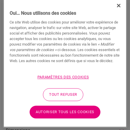
RECHERCHER
Oui… Nous utilisons des cookies
Fonctionnalités du produit
Ce site Web utilise des cookies pour améliorer votre expérience de
navigation, analyser le trafic sur votre site Web, activer le partage
Ce profilé unique offre de multiples solutions pour parachever
social et afficher des publicités personnalisées. Vous pouvez
votre sol, comme une transition entre des sols différents ou
accepter tous les cookies ou les cookies analytiques, ou vous
une finition au niveau d’un mur ou d’une baie vitrée. Il suffit de
pouvez modifier vos paramètres de cookies via le lien
« Modifier
découper le profilé Incizo à la forme désirée à l’aide du cutter
vos paramètres de cookies »
ci-dessous. Les cookies essentiels et
Incizo fourni. Le profilé est parfaitement assorti à la couleur
fonctionnels sont nécessaires au bon fonctionnement de notre site
de votre sol. Un paquet contient un profilé Incizo, un cutter
Web. Les autres cookies ne sont définis que si vous le décidez.
Incizo et un rail en plastique. Pour une finition résistante à
l’eau dans les pièces humides, nous vous suggérons de
PARAMÈTRES DES COOKIES
l’associer à la bande de mousse et à l’Hydrokit. Avec le profilé
Incizo, vous pouvez : 1 : relier deux sols de différentes
hauteurs 2 : relier deux sols de même hauteur 3 : finir votre sol
TOUT REFUSER
le long des murs ou des baies vitrées 4 : créer une jolie
transition entre votre sol stratifié et les autres types de sol 5 :
réaliser la finition de vos escaliers et marches
AUTORISER TOUS LES COOKIES