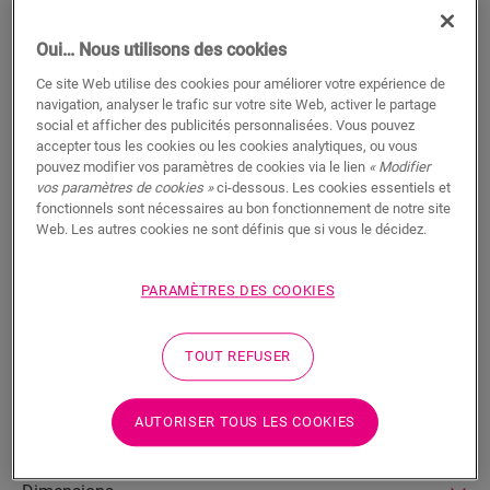
RECHERCHER
Oui… Nous utilisons des cookies
Fonctionnalités du produit
Ce site Web utilise des cookies pour améliorer votre expérience de
navigation, analyser le trafic sur votre site Web, activer le partage
Ce profilé unique offre de multiples solutions pour parachever
social et afficher des publicités personnalisées. Vous pouvez
votre sol, comme une transition entre des sols différents ou
accepter tous les cookies ou les cookies analytiques, ou vous
une finition au niveau d’un mur ou d’une baie vitrée. Il suffit de
pouvez modifier vos paramètres de cookies via le lien
« Modifier
découper le profilé Incizo à la forme désirée à l’aide du cutter
vos paramètres de cookies »
ci-dessous. Les cookies essentiels et
Incizo fourni. Le profilé est parfaitement assorti à la couleur
fonctionnels sont nécessaires au bon fonctionnement de notre site
de votre sol. Un paquet contient un profilé Incizo, un cutter
Web. Les autres cookies ne sont définis que si vous le décidez.
Incizo et un rail en plastique. Pour une finition résistante à
l’eau dans les pièces humides, nous vous suggérons de
PARAMÈTRES DES COOKIES
l’associer à la bande de mousse et à l’Hydrokit. Avec le profilé
Incizo, vous pouvez : 1 : relier deux sols de différentes
hauteurs 2 : relier deux sols de même hauteur 3 : finir votre sol
TOUT REFUSER
le long des murs ou des baies vitrées 4 : créer une jolie
transition entre votre sol stratifié et les autres types de sol 5 :
réaliser la finition de vos escaliers et marches
AUTORISER TOUS LES COOKIES