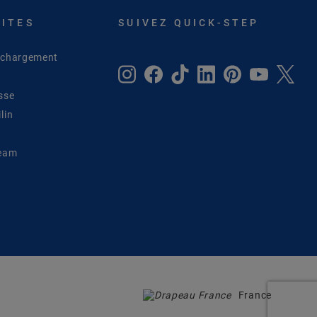
SITES
SUIVEZ QUICK-STEP
léchargement
sse
lin
Team
France