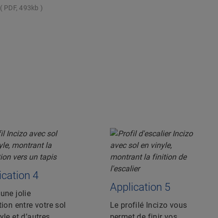
PDF, 493kb
ication 4
Application 5
une jolie
tion entre votre sol
Le profilé Incizo vous
yle et d’autres
permet de finir vos