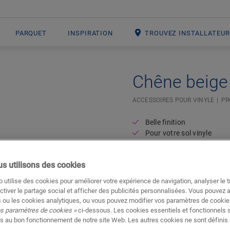
PARQUET
INSPIRATION
TROUVEZ INSTALLATEU
Chêne beige
ACCESSOIRES POUR VINYLE
PR
Belle finition
Pour votre sol vinyle
s utilisons des cookies
 utilise des cookies pour améliorer votre expérience de navigation, analyser le tr
ctiver le partage social et afficher des publicités personnalisées. Vous pouvez 
 ou les cookies analytiques, ou vous pouvez modifier vos paramètres de cookies
os paramètres de cookies »
ci-dessous. Les cookies essentiels et fonctionnels 
s au bon fonctionnement de notre site Web. Les autres cookies ne sont définis 