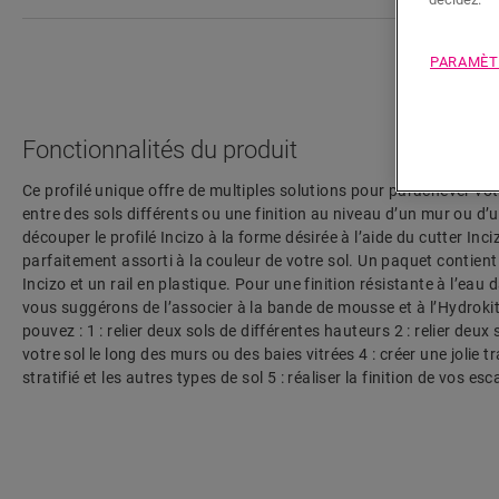
PARAMÈT
Fonctionnalités du produit
Ce profilé unique offre de multiples solutions pour parachever vo
entre des sols différents ou une finition au niveau d’un mur ou d’une
découper le profilé Incizo à la forme désirée à l’aide du cutter Inciz
parfaitement assorti à la couleur de votre sol. Un paquet contient 
Incizo et un rail en plastique. Pour une finition résistante à l’eau
vous suggérons de l’associer à la bande de mousse et à l’Hydrokit.
pouvez : 1 : relier deux sols de différentes hauteurs 2 : relier deux
votre sol le long des murs ou des baies vitrées 4 : créer une jolie t
stratifié et les autres types de sol 5 : réaliser la finition de vos es