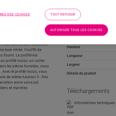
Téléchargements
Aller directement à la section
RES DES COOKIES
TOUT REFUSER
AUTORISER TOUS LES COOKIES
Dimensions
tre sol, comme une transition
Hauteur
 baie vitrée. Il suffit de
o fourni. Le profilé est
Longueur
un profilé Incizo, un cutter
Largeur
 dans les pièces humides, nous
 Avec le profilé Incizo, vous
Détails du produit
 sols de même hauteur 3 : finir
ransition entre votre sol
caliers et marches
Téléchargements
Informations techniques