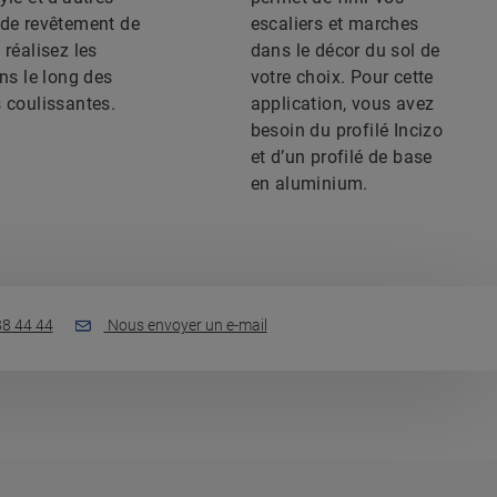
 de revêtement de
escaliers et marches
 réalisez les
dans le décor du sol de
ons le long des
votre choix. Pour cette
 coulissantes.
application, vous avez
besoin du profilé Incizo
et d’un profilé de base
en aluminium.
88 44 44
Nous envoyer un e-mail