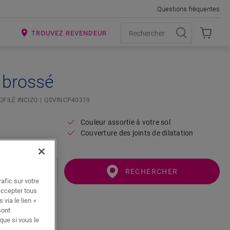
Questions fréquentes
R
TROUVEZ REVENDEUR
 brossé
OFILÉ INCIZO
QSVINCP40319
Couleur assortie à votre sol
Couverture des joints de dilatation
RECHERCHER
afic sur votre
accepter tous
 via le lien
«
sont
que si vous le