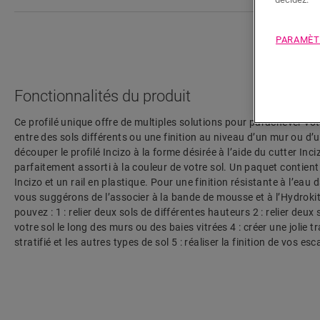
PARAMÈT
Fonctionnalités du produit
Ce profilé unique offre de multiples solutions pour parachever vo
entre des sols différents ou une finition au niveau d’un mur ou d’une
découper le profilé Incizo à la forme désirée à l’aide du cutter Inciz
parfaitement assorti à la couleur de votre sol. Un paquet contient 
Incizo et un rail en plastique. Pour une finition résistante à l’eau
vous suggérons de l’associer à la bande de mousse et à l’Hydrokit.
pouvez : 1 : relier deux sols de différentes hauteurs 2 : relier deux
votre sol le long des murs ou des baies vitrées 4 : créer une jolie t
stratifié et les autres types de sol 5 : réaliser la finition de vos es