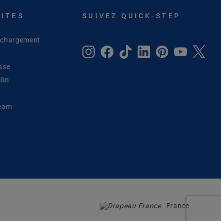
SITES
SUIVEZ QUICK-STEP
léchargement
sse
lin
Team
France