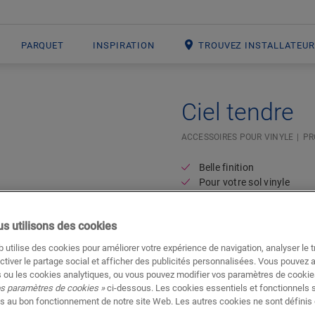
PARQUET
INSPIRATION
TROUVEZ INSTALLATEU
Ciel tendre
ACCESSOIRES POUR VINYLE
PR
Belle finition
Pour votre sol vinyle
s utilisons des cookies
 utilise des cookies pour améliorer votre expérience de navigation, analyser le tr
ctiver le partage social et afficher des publicités personnalisées. Vous pouvez 
 ou les cookies analytiques, ou vous pouvez modifier vos paramètres de cookies
os paramètres de cookies »
ci-dessous. Les cookies essentiels et fonctionnels 
s au bon fonctionnement de notre site Web. Les autres cookies ne sont définis 