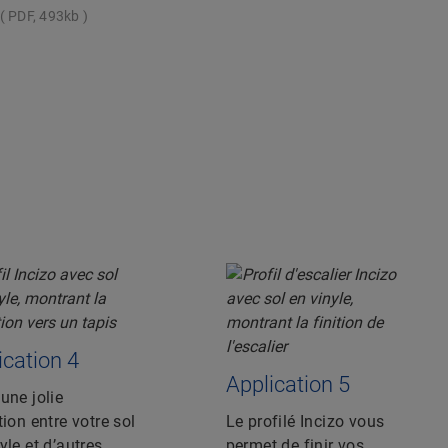
PDF, 493kb
ication 4
Application 5
une jolie
tion entre votre sol
Le profilé Incizo vous
yle et d’autres
permet de finir vos