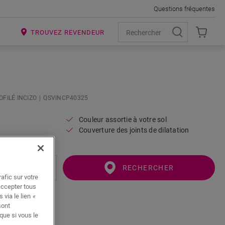
Questions fréquentes
R
TROUVEZ REVENDEUR
OFILÉ INCIZO
QSVINCP40325
Couleur assortie à votre sol
Couverture des joints de dilatation
RECHERCHER
afic sur votre
accepter tous
 via le lien
«
sont
que si vous le