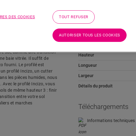
Téléchargements
Aller directement à la section
RES DES COOKIES
TOUT REFUSER
AUTORISER TOUS LES COOKIES
Dimensions
tre sol, comme une transition
Hauteur
 baie vitrée. Il suffit de
o fourni. Le profilé est
Longueur
un profilé Incizo, un cutter
Largeur
 dans les pièces humides, nous
 Avec le profilé Incizo, vous
Détails du produit
 sols de même hauteur 3 : finir
ransition entre votre sol
caliers et marches
Téléchargements
Informations techniques