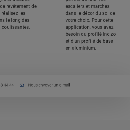
 de revêtement de
escaliers et marches
 réalisez les
dans le décor du sol de
ons le long des
votre choix. Pour cette
 coulissantes.
application, vous avez
besoin du profilé Incizo
et d’un profilé de base
en aluminium.
88 44 44
Nous envoyer un e-mail