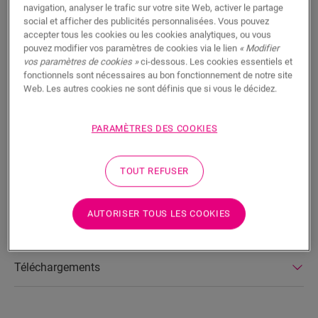
RECHERCHER
navigation, analyser le trafic sur votre site Web, activer le partage
social et afficher des publicités personnalisées. Vous pouvez
accepter tous les cookies ou les cookies analytiques, ou vous
Fonctionnalités du produit
pouvez modifier vos paramètres de cookies via le lien
« Modifier
vos paramètres de cookies »
ci-dessous. Les cookies essentiels et
Cette moulure est une plinthe discrète qui correspond
fonctionnels sont nécessaires au bon fonctionnement de notre site
parfaitement à la couleur de votre sol. Une moulure peut
Web. Les autres cookies ne sont définis que si vous le décidez.
également s’avérer pratique comme finition en combinaison
avec des plinthes existantes. Elle est facile à poser avec la
PARAMÈTRES DES COOKIES
colle One4All. Pour une finition étanche à l’eau, vous pouvez
l’associer à la bande de mousse, l’Hydrokit et l’Hydrostrip. La
moulure est également disponible en version à peindre
TOUT REFUSER
blanche (QSSCOTPAINT).
AUTORISER TOUS LES COOKIES
Dimensions
Téléchargements