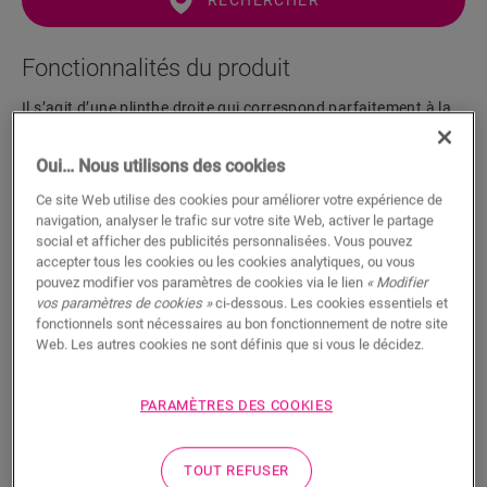
RECHERCHER
Fonctionnalités du produit
Il s’agit d’une plinthe droite qui correspond parfaitement à la
couleur de votre sol. La plinthe est facile à poser avec la colle
One4All. Pour une finition étanche à l’eau, nous vous
Oui… Nous utilisons des cookies
suggérons de l'associer à la bande de mousse, l’Hydrokit et
l’Hydrostrip. La plinthe est également disponible en version à
Ce site Web utilise des cookies pour améliorer votre expérience de
navigation, analyser le trafic sur votre site Web, activer le partage
peindre blanche (QSSKPAINT).
social et afficher des publicités personnalisées. Vous pouvez
accepter tous les cookies ou les cookies analytiques, ou vous
pouvez modifier vos paramètres de cookies via le lien
« Modifier
vos paramètres de cookies »
ci-dessous. Les cookies essentiels et
Dimensions
fonctionnels sont nécessaires au bon fonctionnement de notre site
Web. Les autres cookies ne sont définis que si vous le décidez.
Téléchargements
PARAMÈTRES DES COOKIES
Un fini étanche en 5 étapes faciles
TOUT REFUSER