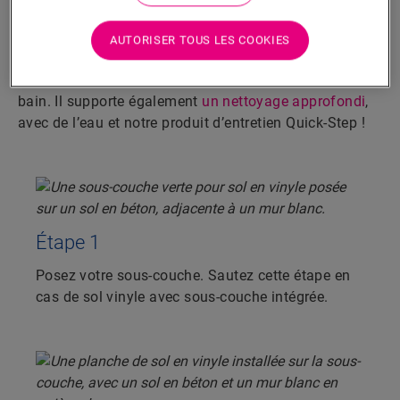
Créer une finition étanche est super facile. Suivez les
étapes présentées pour poser un sol Alpha Vinyl prêt à
AUTORISER TOUS LES COOKIES
subir les éclaboussures, l’humidité et tous les jeux
auxquels adorent jouer les enfants dans une salle de
bain. Il supporte également
un nettoyage approfondi
,
avec de l’eau et notre produit d’entretien Quick-Step !
Étape 1
Posez votre sous-couche. Sautez cette étape en
cas de sol vinyle avec sous-couche intégrée.