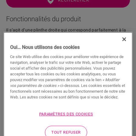
RECHERCHER
Fonctionnalités du produit
Il s’agit d’une plinthe droite qui correspond parfaitement à la
couleur de votre sol. La plinthe est facile à poser avec la colle
One4All. Pour une finition étanche à l’eau, nous vous
Oui… Nous utilisons des cookies
suggérons de l'associer à la bande de mousse, l’Hydrokit et
l’Hydrostrip. La plinthe est également disponible en version à
Ce site Web utilise des cookies pour améliorer votre expérience de
peindre blanche (QSSKPAINT).
navigation, analyser le trafic sur votre site Web, activer le partage
social et afficher des publicités personnalisées. Vous pouvez
accepter tous les cookies ou les cookies analytiques, ou vous
pouvez modifier vos paramètres de cookies via le lien
« Modifier
Dimensions
vos paramètres de cookies »
ci-dessous. Les cookies essentiels et
fonctionnels sont nécessaires au bon fonctionnement de notre site
Web. Les autres cookies ne sont définis que si vous le décidez.
Téléchargements
PARAMÈTRES DES COOKIES
Un fini étanche en 5 étapes faciles
TOUT REFUSER