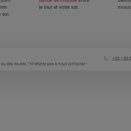
joint
bande de mousse
entre
dessu
8 mm
le mur et votre sol.
mous
 sol.
+33 1 89 
ou des doutes ? N’hésitez pas à nous contacter !