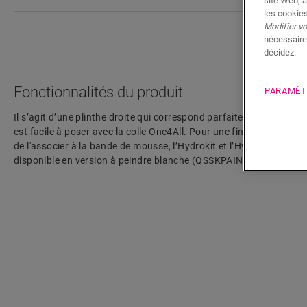
site Web, a
les cookies
Modifier v
nécessaire
décidez.
Fonctionnalités du produit
PARAMÈT
Il s’agit d’une plinthe droite qui correspond parfaitement à la coul
est facile à poser avec la colle One4All. Pour une finition étanch
de l'associer à la bande de mousse, l’Hydrokit et l’Hydrostrip. La 
disponible en version à peindre blanche (QSSKPAINT).