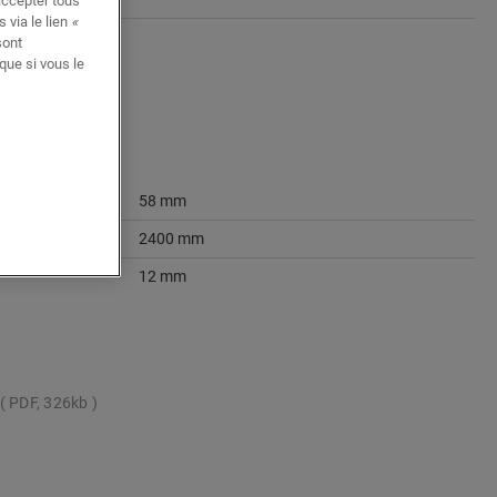
accepter tous
 via le lien
«
sont
que si vous le
58 mm
2400 mm
12 mm
PDF, 326kb