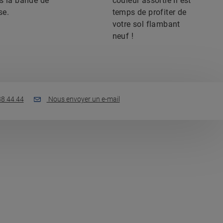
s la bande de
couleur assortie Il est
se.
temps de profiter de
votre sol flambant
neuf !
88 44 44
Nous envoyer un e-mail