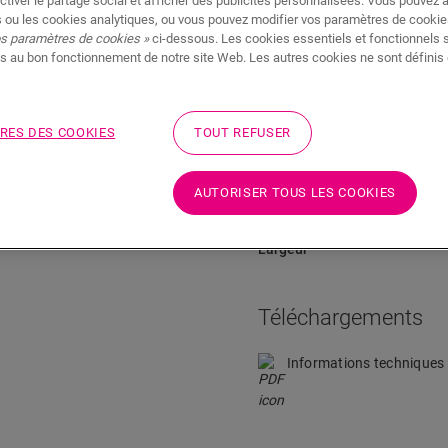
ctiver le partage social et afficher des publicités personnalisées. Vous pouvez 
Téléchargements
Aller directement à la section
 ou les cookies analytiques, ou vous pouvez modifier vos paramètres de cookies
os paramètres de cookies »
ci-dessous. Les cookies essentiels et fonctionnels 
s au bon fonctionnement de notre site Web. Les autres cookies ne sont définis 
Dimensions
RES DES COOKIES
TOUT REFUSER
eur de votre sol. La plinthe
Hauteur
e à l’eau, nous vous suggérons
AUTORISER TOUS LES COOKIES
plinthe est également
Longueur
Largeur
Téléchargements
Informations techniques