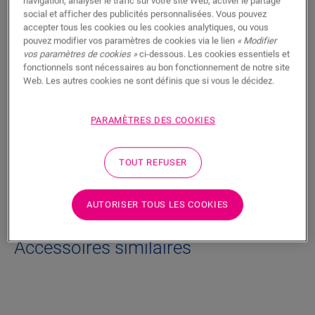
navigation, analyser le trafic sur votre site Web, activer le partage
social et afficher des publicités personnalisées. Vous pouvez
Ce revêtement d’escalier durable en vinyle pour les lames
accepter tous les cookies ou les cookies analytiques, ou vous
Alpha Vinyl de taille moyenne finit proprement vos nez de
pouvez modifier vos paramètres de cookies via le lien
« Modifier
marches d'escaliers. Il est fabriqué à partir de lames de
vos paramètres de cookies »
ci-dessous. Les cookies essentiels et
plancher, de sorte que la couleur de vos escaliers s’accorde
fonctionnels sont nécessaires au bon fonctionnement de notre site
parfaitement avec votre sol. Vous pouvez facilement le coller
Web. Les autres cookies ne sont définis que si vous le décidez.
à votre escalier avec la colle One4All.
PARAMÈTRES DES COOKIES
Dimensions
TOUT REFUSER
Téléchargements
AUTORISER TOUS LES COOKIES
Accessoires similaires