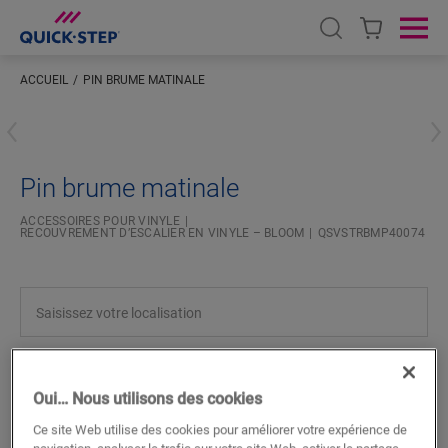
Open search
Ope
ACCUEIL
PIN BRUME MATINALE
Saisissez votre localisation
Pin brume matinale
ACCESSOIRES POUR VINYLE
RECOUVREMENT D’ESCALIER EN VINYLE – BLOOM
QSVSTRBMP40074
RECHERCHER
Oui… Nous utilisons des cookies
Ce site Web utilise des cookies pour améliorer votre expérience de
Fonctionnalités du produit