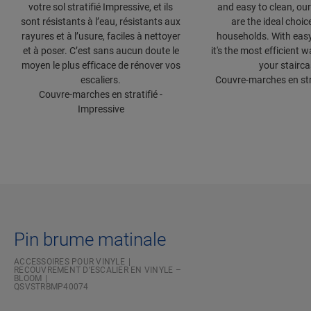
votre sol stratifié Impressive, et ils
and easy to clean, our
sont résistants à l’eau, résistants aux
are the ideal choic
rayures et à l’usure, faciles à nettoyer
households. With easy 
et à poser. C’est sans aucun doute le
it's the most efficient 
moyen le plus efficace de rénover vos
your stairca
escaliers.
Couvre-marches en stra
Couvre-marches en stratifié -
Impressive
Pin brume matinale
ACCESSOIRES POUR VINYLE
RECOUVREMENT D’ESCALIER EN VINYLE –
BLOOM
QSVSTRBMP40074