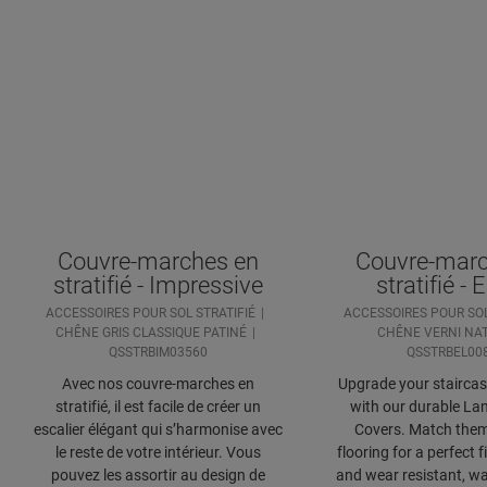
Couvre-marches en
Couvre-marc
stratifié - Impressive
stratifié - 
ACCESSOIRES POUR SOL STRATIFIÉ
ACCESSOIRES POUR SOL
CHÊNE GRIS CLASSIQUE PATINÉ
CHÊNE VERNI NA
QSSTRBIM03560
QSSTRBEL00
Avec nos couvre-marches en
Upgrade your staircase
stratifié, il est facile de créer un
with our durable Lam
escalier élégant qui s’harmonise avec
Covers. Match them
le reste de votre intérieur. Vous
flooring for a perfect f
pouvez les assortir au design de
and wear resistant, wa