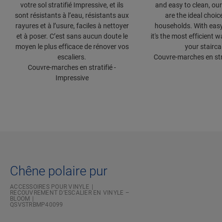
votre sol stratifié Impressive, et ils
and easy to clean, our
sont résistants à l’eau, résistants aux
are the ideal choic
rayures et à l’usure, faciles à nettoyer
households. With easy 
et à poser. C’est sans aucun doute le
it's the most efficient 
moyen le plus efficace de rénover vos
your stairca
escaliers.
Couvre-marches en stra
Couvre-marches en stratifié -
Impressive
Chêne polaire pur
ACCESSOIRES POUR VINYLE
RECOUVREMENT D’ESCALIER EN VINYLE –
BLOOM
QSVSTRBMP40099