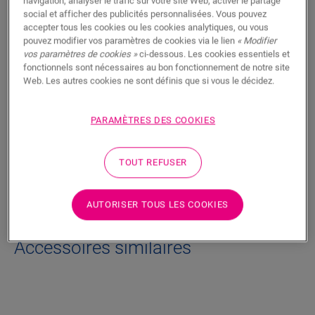
navigation, analyser le trafic sur votre site Web, activer le partage
social et afficher des publicités personnalisées. Vous pouvez
Ce revêtement d’escalier durable en vinyle pour les lames
accepter tous les cookies ou les cookies analytiques, ou vous
Alpha Vinyl de taille moyenne finit proprement vos nez de
pouvez modifier vos paramètres de cookies via le lien
« Modifier
marches d'escaliers. Il est fabriqué à partir de lames de
vos paramètres de cookies »
ci-dessous. Les cookies essentiels et
plancher, de sorte que la couleur de vos escaliers s’accorde
fonctionnels sont nécessaires au bon fonctionnement de notre site
parfaitement avec votre sol. Vous pouvez facilement le coller
Web. Les autres cookies ne sont définis que si vous le décidez.
à votre escalier avec la colle One4All.
PARAMÈTRES DES COOKIES
Dimensions
TOUT REFUSER
Téléchargements
AUTORISER TOUS LES COOKIES
Accessoires similaires