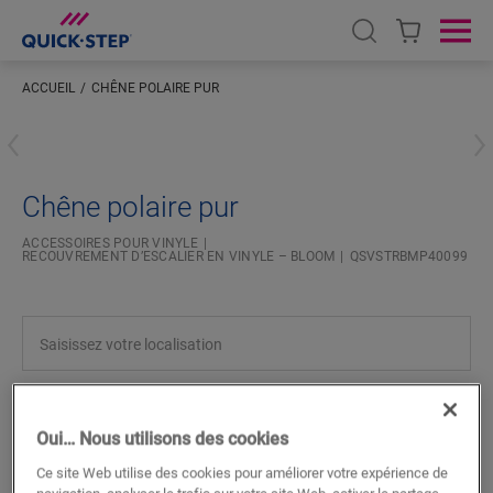
Open search
Ope
ACCUEIL
CHÊNE POLAIRE PUR
Saisissez votre localisation
Chêne polaire pur
ACCESSOIRES POUR VINYLE
RECOUVREMENT D’ESCALIER EN VINYLE – BLOOM
QSVSTRBMP40099
RECHERCHER
Oui… Nous utilisons des cookies
Ce site Web utilise des cookies pour améliorer votre expérience de
Fonctionnalités du produit