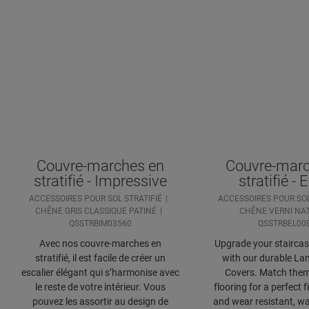
Couvre-marches en
Couvre-marc
stratifié - Impressive
stratifié - 
ACCESSOIRES POUR SOL STRATIFIÉ
ACCESSOIRES POUR SOL
CHÊNE GRIS CLASSIQUE PATINÉ
CHÊNE VERNI NA
QSSTRBIM03560
QSSTRBEL00
Avec nos couvre-marches en
Upgrade your staircase
stratifié, il est facile de créer un
with our durable Lam
escalier élégant qui s’harmonise avec
Covers. Match them
le reste de votre intérieur. Vous
flooring for a perfect f
pouvez les assortir au design de
and wear resistant, wa