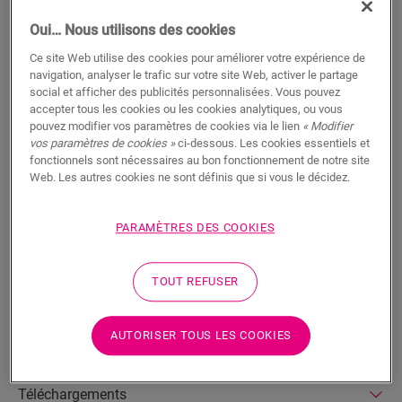
RECHERCHER
Oui… Nous utilisons des cookies
Ce site Web utilise des cookies pour améliorer votre expérience de
Fonctionnalités du produit
navigation, analyser le trafic sur votre site Web, activer le partage
social et afficher des publicités personnalisées. Vous pouvez
Ce profilé, doté de la technologie Incizo brevetée, est
accepter tous les cookies ou les cookies analytiques, ou vous
extrêmement pratique pour conférer à votre sol et à vos
pouvez modifier vos paramètres de cookies via le lien
« Modifier
vos paramètres de cookies »
ci-dessous. Les cookies essentiels et
escaliers une finition parfaite. Utilisez un même profilé quelle
fonctionnels sont nécessaires au bon fonctionnement de notre site
que soit la finition désirée : entre deux sols de même hauteur
Web. Les autres cookies ne sont définis que si vous le décidez.
ou avec une différence de hauteur, comme transition avec un
mur, une fenêtre, une moquette, etc. . Découpez simplement le
profilé de base Incizo à la forme désirée à l’aide du petit
PARAMÈTRES DES COOKIES
couteau fourni. Vis et chevilles incluses. En cas d’application
sur des escaliers ou des marches, veuillez commander
séparément le sous-profilé en aluminium Incizo pour escaliers.
TOUT REFUSER
AUTORISER TOUS LES COOKIES
Dimensions
Téléchargements