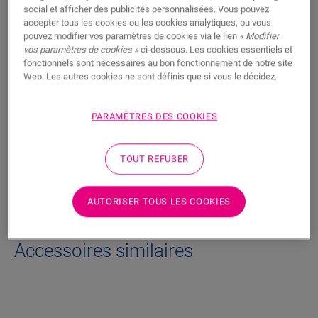
RECHERCHER
social et afficher des publicités personnalisées. Vous pouvez
accepter tous les cookies ou les cookies analytiques, ou vous
pouvez modifier vos paramètres de cookies via le lien
« Modifier
Fonctionnalités du produit
vos paramètres de cookies »
ci-dessous. Les cookies essentiels et
fonctionnels sont nécessaires au bon fonctionnement de notre site
Web. Les autres cookies ne sont définis que si vous le décidez.
Pour l’entretien en profondeur et la réparation parfaite de
votre sol en parquet Quick-Step. Couleur neutre.
PARAMÈTRES DES COOKIES
Informations techniques
TOUT REFUSER
Téléchargements
AUTORISER TOUS LES COOKIES
Accessoires similaires