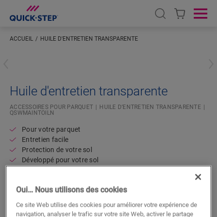
Open search
Ope
ACCUEIL
HUILE D'ENTRETIEN TRANSPARENTE
Saisissez votre localisation
Huile d'entretien transparente
ACCESSOIRES POUR PARQUET
HUILE D’ENTRETIEN TRANSPARENTE
QSWMAINTOILN
Pour votre parquet
Entretien facile
Protection de votre sol
Développé pour votre sol
Oui… Nous utilisons des cookies
Ce site Web utilise des cookies pour améliorer votre expérience de
navigation, analyser le trafic sur votre site Web, activer le partage