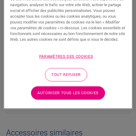
RECHERCHER
navigation, analyser le trafic sur votre site Web, activer le partage
social et afficher des publicités personnalisées. Vous pouvez
accepter tous les cookies ou les cookies analytiques, ou vous
Fonctionnalités du produit
pouvez modifier vos paramètres de cookies via le lien
« Modifier
vos paramètres de cookies »
ci-dessous. Les cookies essentiels et
Cette moulure est une plinthe discrète et résistante à l’eau qui
fonctionnels sont nécessaires au bon fonctionnement de notre site
Web. Les autres cookies ne sont définis que si vous le décidez.
correspond parfaitement à la couleur de votre sol. Une
moulure peut également s’avérer pratique comme finition en
combinaison avec des plinthes existantes. Elle est facile à
PARAMÈTRES DES COOKIES
poser avec la colle One4All. La moulure est également
disponible en version à peindre blanche (QSSCOTPAINT).
TOUT REFUSER
Dimensions
AUTORISER TOUS LES COOKIES
Téléchargements
Accessoires similaires