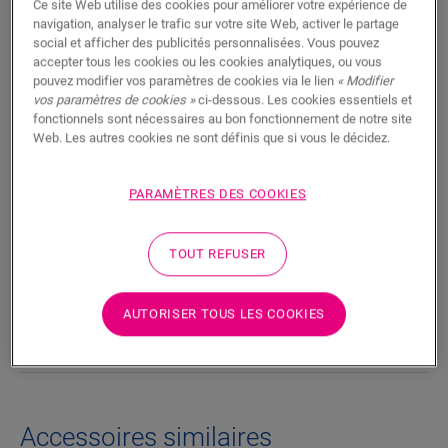
Ce site Web utilise des cookies pour améliorer votre expérience de
RECHERCHER
navigation, analyser le trafic sur votre site Web, activer le partage
social et afficher des publicités personnalisées. Vous pouvez
accepter tous les cookies ou les cookies analytiques, ou vous
Fonctionnalités du produit
pouvez modifier vos paramètres de cookies via le lien
« Modifier
vos paramètres de cookies »
ci-dessous. Les cookies essentiels et
Cette moulure est une plinthe discrète et résistante à l’eau qui
fonctionnels sont nécessaires au bon fonctionnement de notre site
correspond parfaitement à la couleur de votre sol. Une
Web. Les autres cookies ne sont définis que si vous le décidez.
moulure peut également s’avérer pratique comme finition en
combinaison avec des plinthes existantes. Elle est facile à
PARAMÈTRES DES COOKIES
poser avec la colle One4All. La moulure est également
disponible en version à peindre blanche (QSSCOTPAINT).
TOUT REFUSER
Dimensions
AUTORISER TOUS LES COOKIES
Téléchargements
Accessoires similaires