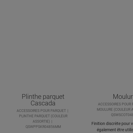
Plinthe parquet
Moulur
Cascada
ACCESSOIRES POUR 
MOULURE (COULEUR A
ACCESSOIRES POUR PARQUET
QSWSCOT04
PLINTHE PARQUET (COULEUR
ASSORTIE)
Finition discrète pour 
QSWPPSKR04856MM
également être uti