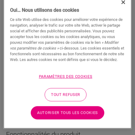
Oui… Nous utilisons des cookies
Ce site Web utilise des cookies pour améliorer votre expérience de
navigation, analyser le trafic sur votre site Web, activer le partage
social et afficher des publicités personnalisées. Vous pouvez
accepter tous les cookies ou les cookies analytiques, ou vous
Profilé de dilatation - Clay
pouvez modifier vos paramètres de cookies via le lien
« Modifier
vos paramètres de cookies »
ci-dessous. Les cookies essentiels et
ACCESSOIRES POUR SOL STRATIFIÉ
PROFILÉ DE DILATATION
fonctionnels sont nécessaires au bon fonctionnement de notre site
SFEXPCLAY
Web. Les autres cookies ne sont définis que si vous le décidez.
Belle finition
Pour votre sol stratifié
PARAMÈTRES DES COOKIES
Pose facile
TOUT REFUSER
AUTORISER TOUS LES COOKIES
RECHERCHER
Fonctionnalités du produit