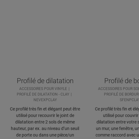
Profilé de dilatation
Profilé de b
ACCESSOIRES POUR VINYLE
ACCESSOIRES POUR SOL
PROFILÉ DE DILATATION - CLAY
PROFILÉ DE BORDURE
NEVEXPCLAY
SFENPCLA
Ce profilé très fin et élégant peut être
Ce profilé très fin et él
utilisé pour recouvrir le joint de
utilisé pour couvrir 
dilatation entre 2 sols de même
dilatation entre votre s
hauteur, par ex. au niveau d’un seuil
un mur, une fenêtre, un 
de porte ou dans une pièce/un
comme raccord avec u