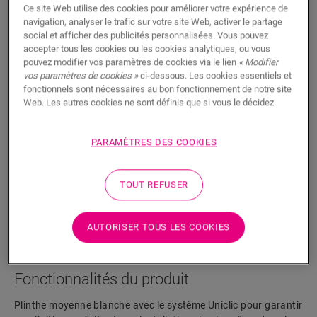
Ce site Web utilise des cookies pour améliorer votre expérience de
navigation, analyser le trafic sur votre site Web, activer le partage
social et afficher des publicités personnalisées. Vous pouvez
accepter tous les cookies ou les cookies analytiques, ou vous
pouvez modifier vos paramètres de cookies via le lien
« Modifier
vos paramètres de cookies »
ci-dessous. Les cookies essentiels et
fonctionnels sont nécessaires au bon fonctionnement de notre site
Plinthe moyenne blanche cliquable
Web. Les autres cookies ne sont définis que si vous le décidez.
ACCESSOIRES POUR SOL STRATIFIÉ
PLINTHE MOYENNE BLANCHE CLIQUABLE 126
SFPSKCLICKWHITE126
PARAMÈTRES DES COOKIES
TOUT REFUSER
AUTORISER TOUS LES COOKIES
RECHERCHER
Fonctionnalités du produit
Plinthe moyenne blanche avec le système Uniclic pour garantir