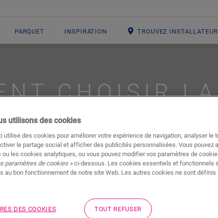
PARQUET
INSPIRATION
TROUVEZ INSTALLATEU
NT CHOISIR LA
IDÉALE POUR V
s utilisons des cookies
 utilise des cookies pour améliorer votre expérience de navigation, analyser le tr
ctiver le partage social et afficher des publicités personnalisées. Vous pouvez 
 ou les cookies analytiques, ou vous pouvez modifier vos paramètres de cookies
os paramètres de cookies »
ci-dessous. Les cookies essentiels et fonctionnels 
s au bon fonctionnement de notre site Web. Les autres cookies ne sont définis 
RES DES COOKIES
TOUT REFUSER