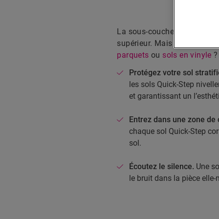
La sous-couche adéquate est
supérieur. Mais quels sont
parquets
ou
sols en vinyle
?
Protégez votre sol strati
les sols Quick-Step nivell
et garantissant un l’esthéti
Entrez dans une zone de 
chaque sol Quick-Step cor
sol.
Écoutez le silence.
Une so
le bruit dans la pièce elle