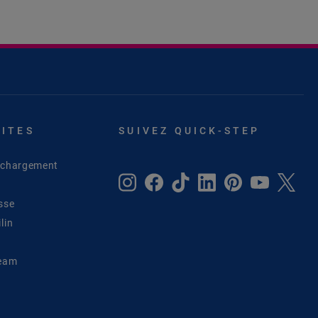
SITES
SUIVEZ QUICK-STEP
léchargement
sse
lin
Team