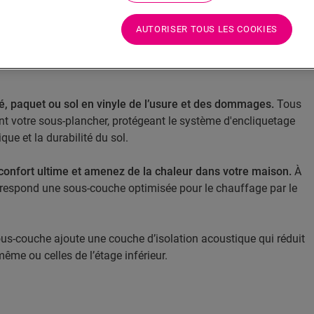
AUTORISER TOUS LES COOKIES
 une base solide qui fait passer votre sol au niveau
 les avantages des sous-couches pour
sols stratifiés
,
fié, paquet ou sol en vinyle de l’usure et des dommages.
Tous
ent votre sous-plancher, protégeant le système d'encliquetage
que et la durabilité du sol.
confort ultime et amenez de la chaleur dans votre maison.
À
respond une sous-couche optimisée pour le chauffage par le
us-couche ajoute une couche d’isolation acoustique qui réduit
-même ou celles de l’étage inférieur.